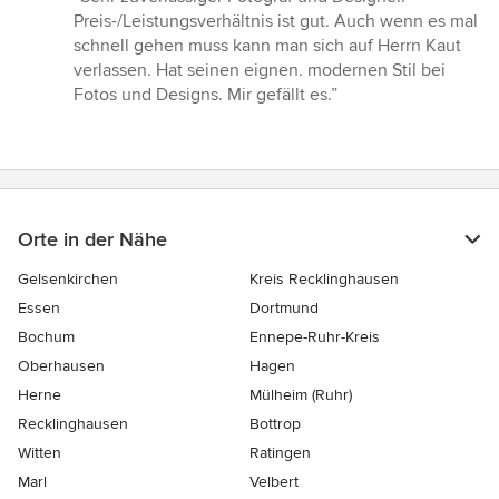
5
Preis-/Leistungsverhältnis ist gut. Auch wenn es mal
von
schnell gehen muss kann man sich auf Herrn Kaut
5
verlassen. Hat seinen eignen. modernen Stil bei
Sternen
Fotos und Designs. Mir gefällt es.”
Orte in der Nähe
Gelsenkirchen
Kreis Recklinghausen
Essen
Dortmund
Bochum
Ennepe-Ruhr-Kreis
Oberhausen
Hagen
Herne
Mülheim (Ruhr)
Recklinghausen
Bottrop
Witten
Ratingen
Marl
Velbert