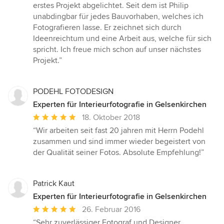
5
erstes Projekt abgelichtet. Seit dem ist Philip
von
unabdingbar für jedes Bauvorhaben, welches ich
5
Fotografieren lasse. Er zeichnet sich durch
Sternen
Ideenreichtum und eine Arbeit aus, welche für sich
spricht. Ich freue mich schon auf unser nächstes
Projekt.”
PODEHL FOTODESIGN
Experten für Interieurfotografie in Gelsenkirchen
Durchschnittliche
18. Oktober 2018
Bewertung:
“Wir arbeiten seit fast 20 jahren mit Herrn Podehl
5
zusammen und sind immer wieder begeistert von
von
der Qualität seiner Fotos. Absolute Empfehlung!”
5
Sternen
Patrick Kaut
Experten für Interieurfotografie in Gelsenkirchen
Durchschnittliche
26. Februar 2016
Bewertung:
“Sehr zuverlässiger Fotograf und Designer.