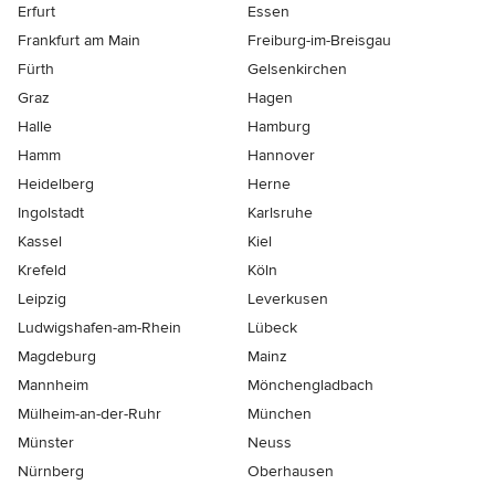
Erfurt
Essen
Frankfurt am Main
Freiburg-im-Breisgau
Fürth
Gelsenkirchen
Graz
Hagen
Halle
Hamburg
Hamm
Hannover
Heidelberg
Herne
Ingolstadt
Karlsruhe
Kassel
Kiel
Krefeld
Köln
Leipzig
Leverkusen
Ludwigshafen-am-Rhein
Lübeck
Magdeburg
Mainz
Mannheim
Mönchen­gladbach
Mülheim-an-der-Ruhr
München
Münster
Neuss
Nürnberg
Oberhausen