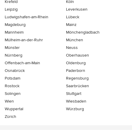
Krefeld
Köln
Leipzig
Leverkusen
Ludwigshafen-am-Rhein
Lübeck
Magdeburg
Mainz
Mannheim
Mönchen­gladbach
Mülheim-an-der-Ruhr
München
Münster
Neuss
Nürnberg
Oberhausen
Offenbach-am-Main
Oldenburg
Osnabrück
Paderborn
Potsdam
Regensburg
Rostock
Saarbrücken
Solingen
Stuttgart
Wien
Wiesbaden
Wuppertal
Würzburg
Zürich