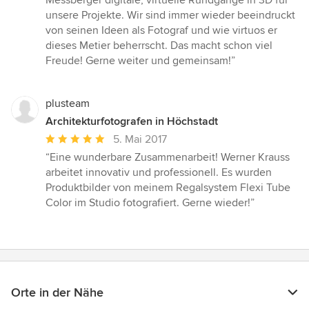
Messberger digitale, virtuelle Rundgänge in 3D für
unsere Projekte. Wir sind immer wieder beeindruckt
von seinen Ideen als Fotograf und wie virtuos er
dieses Metier beherrscht. Das macht schon viel
Freude! Gerne weiter und gemeinsam!”
plusteam
Architekturfotografen in Höchstadt
Durchschnittliche
5. Mai 2017
Bewertung:
“Eine wunderbare Zusammenarbeit! Werner Krauss
5
arbeitet innovativ und professionell. Es wurden
von
Produktbilder von meinem Regalsystem Flexi Tube
5
Color im Studio fotografiert. Gerne wieder!”
Sternen
Orte in der Nähe