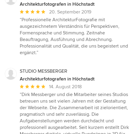
Architekturfotografen in Höchstadt
Durchschnittliche
20. September 2019
Bewertung:
“Professionelle ArchitekturFotografie mit
5
ausgezeichnetem Verständnis für Perspektiven,
von
Formensprache und Stimmung. Zeitnahe
5
Beauftragung, Ausführung und Abrechnung.
Sternen
Professionalität und Qualität, die uns begeistert und
ergänzt.”
STUDIO MESSBERGER
Architekturfotografen in Höchstadt
Durchschnittliche
14. August 2018
Bewertung:
“Dirk Messberger und die Mitarbeiter seines Studios
5
betreuen uns seit vielen Jahren mit der Gestaltung
von
der Webseite. Die Zusammenarbeit ist zielorientiert,
5
pragmatisch und sehr zuverlässig. Die
Sternen
Aufgabenstellungen werden durchdacht und
professionell ausgearbeitet. Seit kurzem erstellt Dirk