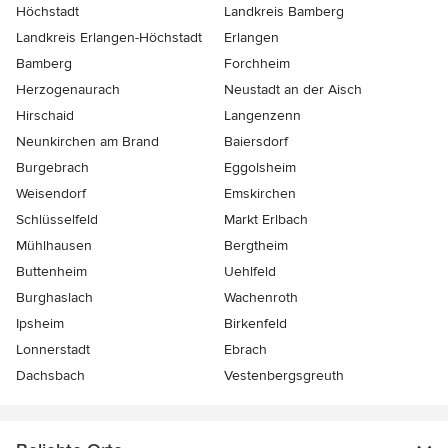
Höchstadt
Landkreis Bamberg
Landkreis Erlangen-Höchstadt
Erlangen
Bamberg
Forchheim
Herzogenaurach
Neustadt an der Aisch
Hirschaid
Langenzenn
Neunkirchen am Brand
Baiersdorf
Burgebrach
Eggolsheim
Weisendorf
Emskirchen
Schlüsselfeld
Markt Erlbach
Mühlhausen
Bergtheim
Buttenheim
Uehlfeld
Burghaslach
Wachenroth
Ipsheim
Birkenfeld
Lonnerstadt
Ebrach
Dachsbach
Vestenbergsgreuth