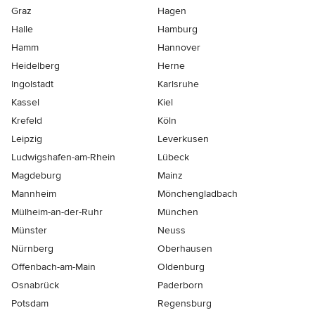
Graz
Hagen
Halle
Hamburg
Hamm
Hannover
Heidelberg
Herne
Ingolstadt
Karlsruhe
Kassel
Kiel
Krefeld
Köln
Leipzig
Leverkusen
Ludwigshafen-am-Rhein
Lübeck
Magdeburg
Mainz
Mannheim
Mönchen­gladbach
Mülheim-an-der-Ruhr
München
Münster
Neuss
Nürnberg
Oberhausen
Offenbach-am-Main
Oldenburg
Osnabrück
Paderborn
Potsdam
Regensburg