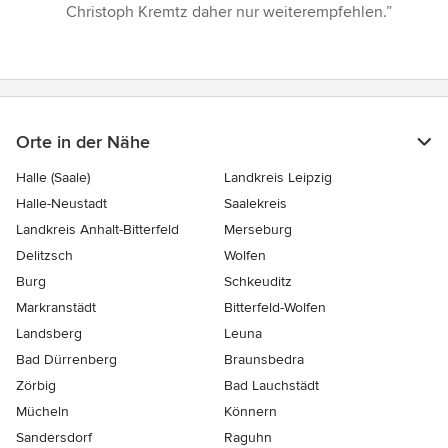
5
Christoph Kremtz daher nur weiterempfehlen.”
Sternen
Orte in der Nähe
Halle (Saale)
Landkreis Leipzig
Halle-Neustadt
Saalekreis
Landkreis Anhalt-Bitterfeld
Merseburg
Delitzsch
Wolfen
Burg
Schkeuditz
Markranstädt
Bitterfeld-Wolfen
Landsberg
Leuna
Bad Dürrenberg
Braunsbedra
Zörbig
Bad Lauchstädt
Mücheln
Könnern
Sandersdorf
Raguhn