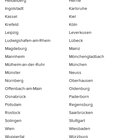
Heidelberg
Herne
Ingolstadt
Karlsruhe
Kassel
Kiel
Krefeld
Köln
Leipzig
Leverkusen
Ludwigshafen-am-Rhein
Lübeck
Magdeburg
Mainz
Mannheim
Mönchen­gladbach
Mülheim-an-der-Ruhr
München
Münster
Neuss
Nürnberg
Oberhausen
Offenbach-am-Main
Oldenburg
Osnabrück
Paderborn
Potsdam
Regensburg
Rostock
Saarbrücken
Solingen
Stuttgart
Wien
Wiesbaden
Wuppertal
Würzburg