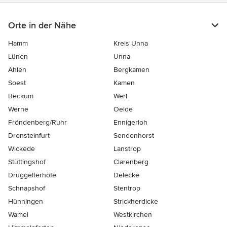
Orte in der Nähe
Hamm
Kreis Unna
Lünen
Unna
Ahlen
Bergkamen
Soest
Kamen
Beckum
Werl
Werne
Oelde
Fröndenberg/Ruhr
Ennigerloh
Drensteinfurt
Sendenhorst
Wickede
Lanstrop
Stüttingshof
Clarenberg
Drüggelterhöfe
Delecke
Schnapshof
Stentrop
Hünningen
Strickherdicke
Wamel
Westkirchen