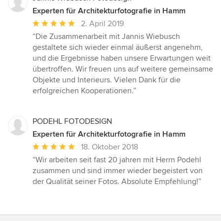
Experten für Architekturfotografie in Hamm
Durchschnittliche
2. April 2019
Bewertung:
“Die Zusammenarbeit mit Jannis Wiebusch
5
gestaltete sich wieder einmal äußerst angenehm,
von
und die Ergebnisse haben unsere Erwartungen weit
5
übertroffen. Wir freuen uns auf weitere gemeinsame
Sternen
Objekte und Interieurs. Vielen Dank für die
erfolgreichen Kooperationen.”
PODEHL FOTODESIGN
Experten für Architekturfotografie in Hamm
Durchschnittliche
18. Oktober 2018
Bewertung:
“Wir arbeiten seit fast 20 jahren mit Herrn Podehl
5
zusammen und sind immer wieder begeistert von
von
der Qualität seiner Fotos. Absolute Empfehlung!”
5
Sternen