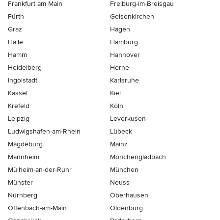
Frankfurt am Main
Freiburg-im-Breisgau
Fürth
Gelsenkirchen
Graz
Hagen
Halle
Hamburg
Hamm
Hannover
Heidelberg
Herne
Ingolstadt
Karlsruhe
Kassel
Kiel
Krefeld
Köln
Leipzig
Leverkusen
Ludwigshafen-am-Rhein
Lübeck
Magdeburg
Mainz
Mannheim
Mönchen­gladbach
Mülheim-an-der-Ruhr
München
Münster
Neuss
Nürnberg
Oberhausen
Offenbach-am-Main
Oldenburg