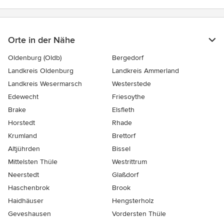
Orte in der Nähe
Oldenburg (Oldb)
Bergedorf
Landkreis Oldenburg
Landkreis Ammerland
Landkreis Wesermarsch
Westerstede
Edewecht
Friesoythe
Brake
Elsfleth
Horstedt
Rhade
Krumland
Brettorf
Altjührden
Bissel
Mittelsten Thüle
Westrittrum
Neerstedt
Glaßdorf
Haschenbrok
Brook
Haidhäuser
Hengsterholz
Geveshausen
Vordersten Thüle