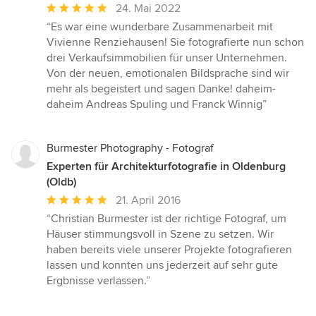
Durchschnittliche
24. Mai 2022
Bewertung:
“Es war eine wunderbare Zusammenarbeit mit
5
Vivienne Renziehausen! Sie fotografierte nun schon
von
drei Verkaufsimmobilien für unser Unternehmen.
5
Von der neuen, emotionalen Bildsprache sind wir
Sternen
mehr als begeistert und sagen Danke! daheim-
daheim Andreas Spuling und Franck Winnig”
Burmester Photography - Fotograf
Experten für Architekturfotografie in Oldenburg
(Oldb)
Durchschnittliche
21. April 2016
Bewertung:
“Christian Burmester ist der richtige Fotograf, um
5
Häuser stimmungsvoll in Szene zu setzen. Wir
von
haben bereits viele unserer Projekte fotografieren
5
lassen und konnten uns jederzeit auf sehr gute
Sternen
Ergbnisse verlassen.”