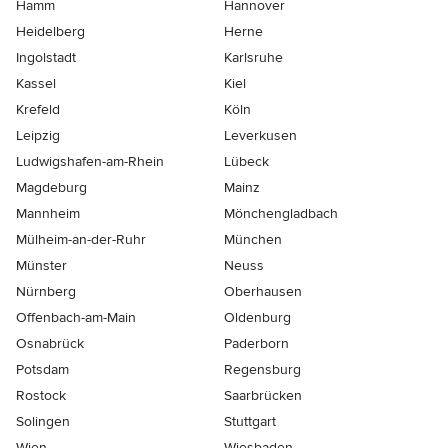
Hamm
Hannover
Heidelberg
Herne
Ingolstadt
Karlsruhe
Kassel
Kiel
Krefeld
Köln
Leipzig
Leverkusen
Ludwigshafen-am-Rhein
Lübeck
Magdeburg
Mainz
Mannheim
Mönchen­gladbach
Mülheim-an-der-Ruhr
München
Münster
Neuss
Nürnberg
Oberhausen
Offenbach-am-Main
Oldenburg
Osnabrück
Paderborn
Potsdam
Regensburg
Rostock
Saarbrücken
Solingen
Stuttgart
Wien
Wiesbaden