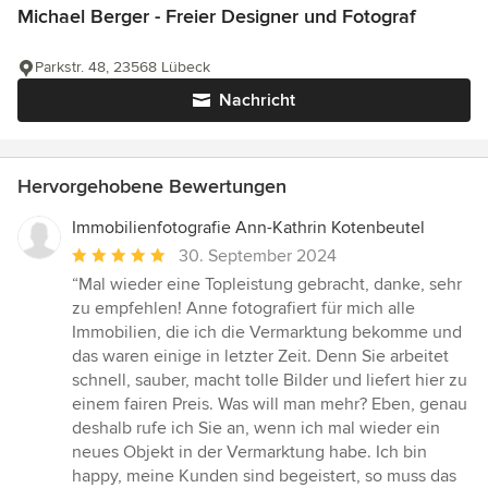
Michael Berger - Freier Designer und Fotograf
Parkstr. 48, 23568 Lübeck
Nachricht
Hervorgehobene Bewertungen
Immobilienfotografie Ann-Kathrin Kotenbeutel
Durchschnittliche
30. September 2024
Bewertung:
“Mal wieder eine Topleistung gebracht, danke, sehr
5
zu empfehlen! Anne fotografiert für mich alle
von
Immobilien, die ich die Vermarktung bekomme und
5
das waren einige in letzter Zeit. Denn Sie arbeitet
Sternen
schnell, sauber, macht tolle Bilder und liefert hier zu
einem fairen Preis. Was will man mehr? Eben, genau
deshalb rufe ich Sie an, wenn ich mal wieder ein
neues Objekt in der Vermarktung habe. Ich bin
happy, meine Kunden sind begeistert, so muss das