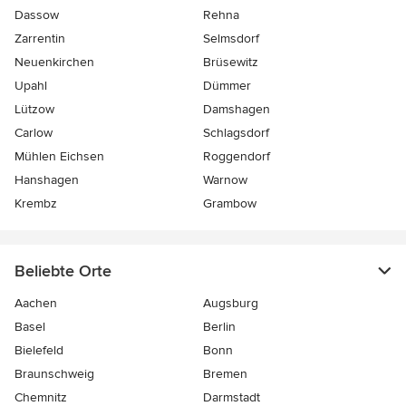
Dassow
Rehna
Zarrentin
Selmsdorf
Neuenkirchen
Brüsewitz
Upahl
Dümmer
Lützow
Damshagen
Carlow
Schlagsdorf
Mühlen Eichsen
Roggendorf
Hanshagen
Warnow
Krembz
Grambow
Beliebte Orte
Aachen
Augsburg
Basel
Berlin
Bielefeld
Bonn
Braunschweig
Bremen
Chemnitz
Darmstadt