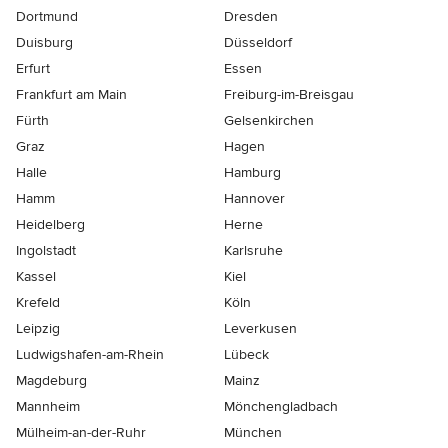
Dortmund
Dresden
Duisburg
Düsseldorf
Erfurt
Essen
Frankfurt am Main
Freiburg-im-Breisgau
Fürth
Gelsenkirchen
Graz
Hagen
Halle
Hamburg
Hamm
Hannover
Heidelberg
Herne
Ingolstadt
Karlsruhe
Kassel
Kiel
Krefeld
Köln
Leipzig
Leverkusen
Ludwigshafen-am-Rhein
Lübeck
Magdeburg
Mainz
Mannheim
Mönchen­gladbach
Mülheim-an-der-Ruhr
München