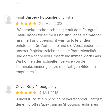
sein!”
Frank Jasper - Fotografie und Film
Durchschnittliche
25. März 2018
Bewertung:
“Wir arbeiten schon sehr lange mit dem Fotograf
5
Frank Jasper zusammen und sind jedes Mal wieder
von
fasziniert und überrascht was für tolle Bildern
5
entstehen. Die Aufnahme und die Verschiedenheit
Sternen
unserer Projekte zeichnen seine Professionalität
und deren schnellen Umsetzung immer wieder aus.
Wir können den schnellen Service von der
Terminabstimmung bis zu den fertigen Bilder nur
empfehlen.”
Oliver Kuty Photography
Durchschnittliche
4. Mai 2016
Bewertung:
“Oliver Kuty ist ein wirklich hervorragender Fotograf,
5
der ein großes Spektrum an Shootings realisieren