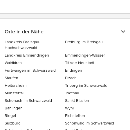
Orte in der Nähe
Landkreis Breisgau-
Freiburg im Breisgau
Hochschwarzwald
Landkreis Emmendingen
Emmendingen-Wasser
Waldkirch
Titisee-Neustadt
Furtwangen im Schwarzwald
Endingen
Staufen
Elzach
Heitersheim
Triberg im Schwarzwald
Münstertal
Todtnau
Schonach im Schwarzwald
Sankt Blasien
Bahlingen
Wyhl
Riegel
Eichstetten
Sulzburg
Schönwald im Schwarzwald