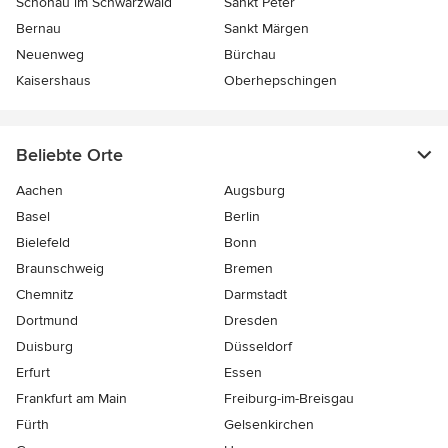
Schönau im Schwarzwald
Sankt Peter
Bernau
Sankt Märgen
Neuenweg
Bürchau
Kaisershaus
Oberhepschingen
Beliebte Orte
Aachen
Augsburg
Basel
Berlin
Bielefeld
Bonn
Braunschweig
Bremen
Chemnitz
Darmstadt
Dortmund
Dresden
Duisburg
Düsseldorf
Erfurt
Essen
Frankfurt am Main
Freiburg-im-Breisgau
Fürth
Gelsenkirchen