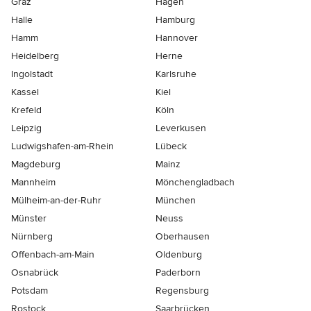
Graz
Hagen
Halle
Hamburg
Hamm
Hannover
Heidelberg
Herne
Ingolstadt
Karlsruhe
Kassel
Kiel
Krefeld
Köln
Leipzig
Leverkusen
Ludwigshafen-am-Rhein
Lübeck
Magdeburg
Mainz
Mannheim
Mönchen­gladbach
Mülheim-an-der-Ruhr
München
Münster
Neuss
Nürnberg
Oberhausen
Offenbach-am-Main
Oldenburg
Osnabrück
Paderborn
Potsdam
Regensburg
Rostock
Saarbrücken