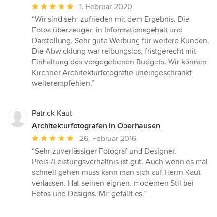
Durchschnittliche
1. Februar 2020
Bewertung:
“Wir sind sehr zufrieden mit dem Ergebnis. Die
5
Fotos überzeugen in Informationsgehalt und
von
Darstellung. Sehr gute Werbung für weitere Kunden.
5
Die Abwicklung war reibungslos, fristgerecht mit
Sternen
Einhaltung des vorgegebenen Budgets. Wir können
Kirchner Architekturfotografie uneingeschränkt
weiterempfehlen.”
Patrick Kaut
Architekturfotografen in Oberhausen
Durchschnittliche
26. Februar 2016
Bewertung:
“Sehr zuverlässiger Fotograf und Designer.
5
Preis-/Leistungsverhältnis ist gut. Auch wenn es mal
von
schnell gehen muss kann man sich auf Herrn Kaut
5
verlassen. Hat seinen eignen. modernen Stil bei
Sternen
Fotos und Designs. Mir gefällt es.”