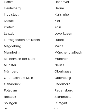
Hamm
Hannover
Heidelberg
Herne
Ingolstadt
Karlsruhe
Kassel
Kiel
Krefeld
Köln
Leipzig
Leverkusen
Ludwigshafen-am-Rhein
Lübeck
Magdeburg
Mainz
Mannheim
Mönchen­gladbach
Mülheim-an-der-Ruhr
München
Münster
Neuss
Nürnberg
Oberhausen
Offenbach-am-Main
Oldenburg
Osnabrück
Paderborn
Potsdam
Regensburg
Rostock
Saarbrücken
Solingen
Stuttgart