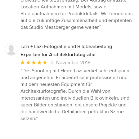
professionell & zuverlässig. Der Auftrag umfasste
Sternen
Location-Aufnahmen mit Models, sowie
Studioaufnahmen für Produktdetails. Wir freuen uns
auf die zukünftige Zusammenarbeit und empfehlen
das Studio Messberger gerne weiter.”
Lazi + Lazi Fotografie und Bildbearbeitung
Experten für Architekturfotografie
Durchschnittliche
2. November 2016
Bewertung:
“Das Shooting mit Herrn Lazi verlief sehr entspannt
5
und angenehm. Er arbeitet sehr professionell und
von
mit dem neuesten Equipment für
5
Architekturfotografie. Durch die Wahl von
Sternen
interessanten und individuellen Blickwinkeln, sind
super Bilder entstanden, die unsere Projekte und
die handwerkliche Detailarbeit perfekt in Szene
setzen.”