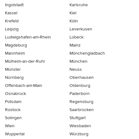
Ingolstadt
Karlsruhe
Kassel
Kiel
Krefeld
Köln
Leipzig
Leverkusen
Ludwigshafen-am-Rhein
Lübeck
Magdeburg
Mainz
Mannheim
Mönchen­gladbach
Mülheim-an-der-Ruhr
München
Münster
Neuss
Nürnberg
Oberhausen
Offenbach-am-Main
Oldenburg
Osnabrück
Paderborn
Potsdam
Regensburg
Rostock
Saarbrücken
Solingen
Stuttgart
Wien
Wiesbaden
Wuppertal
Würzburg