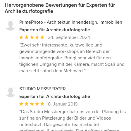
Hervorgehobene Bewertungen für Experten für
Architekturfotografie
PrimePhoto - Architektur, Innendesign, Immobilien
Experten für Architekturfotografie
Durchschnittliche
24. September 2024
Bewertung:
“Zwei sehr interessante, kurzweilige und
5
gewinnbringende workshops im Bereich der
von
Immobilienfotografie. Bringt sehr viel für den
5
täglichen Umgang mit der Kamera, macht Spaß und
Sternen
man sieht sofort dem Mehrwert.”
STUDIO MESSBERGER
Experten für Architekturfotografie
Durchschnittliche
8. Januar 2019
Bewertung:
“Das Studio Messberger hat uns von der Planung bis
5
zur finalen Platzierung der Bilder und Videos
von
unterstützt. Das gesamte Team arbeitet
5