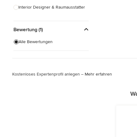
Interior Designer & Raumausstatter
Küchenplanung
Bewertung (1)
Landschaftsarchitekten
Armaturen & Sanitärbedarf
Alle Bewertungen
Beleuchtung
Einbauschränke
Kostenloses Expertenprofil anlegen –
Mehr erfahren
Alle anzeigen
Wa