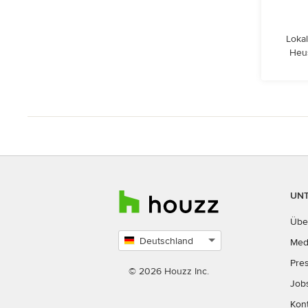
Lokal
Heu
UN
Übe
Deutschland
Med
Land
Pre
auswählen
© 2026 Houzz Inc.
Job
Kon