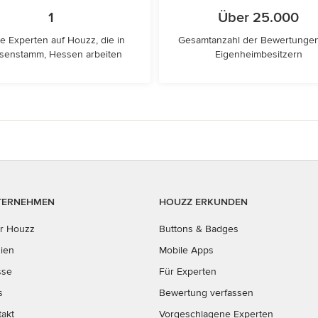
1
Über 25.000
e Experten auf Houzz, die in
Gesamtanzahl der Bewertunge
senstamm, Hessen arbeiten
Eigenheimbesitzern
TERNEHMEN
HOUZZ ERKUNDEN
r Houzz
Buttons & Badges
ien
Mobile Apps
sse
Für Experten
s
Bewertung verfassen
takt
Vorgeschlagene Experten