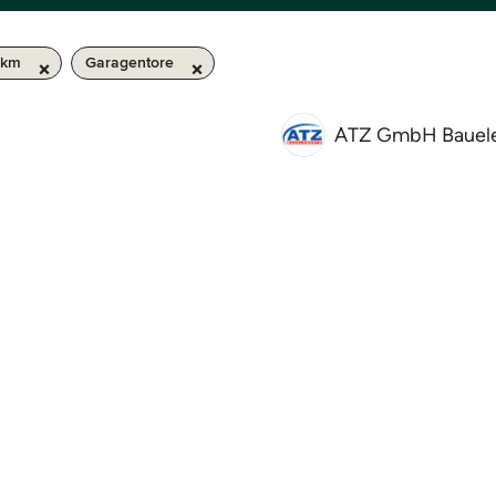
 km
Garagentore
ATZ GmbH Bauel