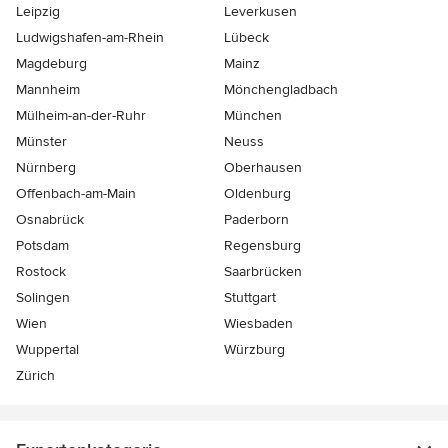
Leipzig
Leverkusen
Ludwigshafen-am-Rhein
Lübeck
Magdeburg
Mainz
Mannheim
Mönchen­gladbach
Mülheim-an-der-Ruhr
München
Münster
Neuss
Nürnberg
Oberhausen
Offenbach-am-Main
Oldenburg
Osnabrück
Paderborn
Potsdam
Regensburg
Rostock
Saarbrücken
Solingen
Stuttgart
Wien
Wiesbaden
Wuppertal
Würzburg
Zürich