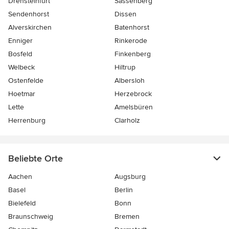
Drensteinfurt
Sassenberg
Sendenhorst
Dissen
Alverskirchen
Batenhorst
Enniger
Rinkerode
Bosfeld
Finkenberg
Welbeck
Hiltrup
Ostenfelde
Albersloh
Hoetmar
Herzebrock
Lette
Amelsbüren
Herrenburg
Clarholz
Beliebte Orte
Aachen
Augsburg
Basel
Berlin
Bielefeld
Bonn
Braunschweig
Bremen