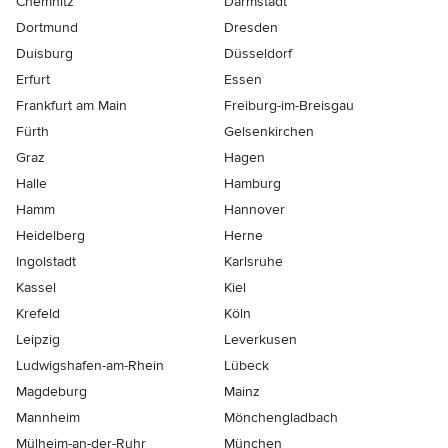
Chemnitz
Darmstadt
Dortmund
Dresden
Duisburg
Düsseldorf
Erfurt
Essen
Frankfurt am Main
Freiburg-im-Breisgau
Fürth
Gelsenkirchen
Graz
Hagen
Halle
Hamburg
Hamm
Hannover
Heidelberg
Herne
Ingolstadt
Karlsruhe
Kassel
Kiel
Krefeld
Köln
Leipzig
Leverkusen
Ludwigshafen-am-Rhein
Lübeck
Magdeburg
Mainz
Mannheim
Mönchen­gladbach
Mülheim-an-der-Ruhr
München