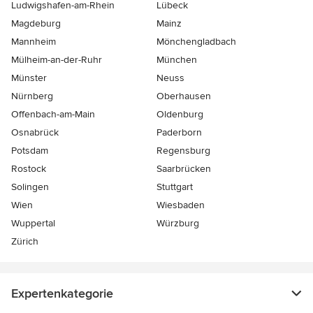
Ludwigshafen-am-Rhein
Lübeck
Magdeburg
Mainz
Mannheim
Mönchen­gladbach
Mülheim-an-der-Ruhr
München
Münster
Neuss
Nürnberg
Oberhausen
Offenbach-am-Main
Oldenburg
Osnabrück
Paderborn
Potsdam
Regensburg
Rostock
Saarbrücken
Solingen
Stuttgart
Wien
Wiesbaden
Wuppertal
Würzburg
Zürich
Expertenkategorie