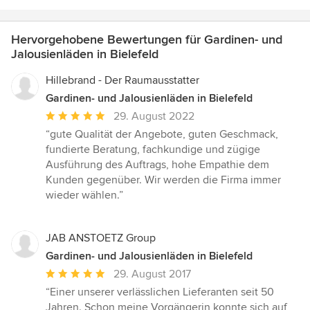
Hervorgehobene Bewertungen für Gardinen- und
Jalousienläden in Bielefeld
Hillebrand - Der Raumausstatter
Gardinen- und Jalousienläden in Bielefeld
Durchschnittliche
29. August 2022
Bewertung:
“gute Qualität der Angebote, guten Geschmack,
5
fundierte Beratung, fachkundige und zügige
von
Ausführung des Auftrags, hohe Empathie dem
5
Kunden gegenüber. Wir werden die Firma immer
Sternen
wieder wählen.”
JAB ANSTOETZ Group
Gardinen- und Jalousienläden in Bielefeld
Durchschnittliche
29. August 2017
Bewertung:
“Einer unserer verlässlichen Lieferanten seit 50
5
Jahren. Schon meine Vorgängerin konnte sich auf