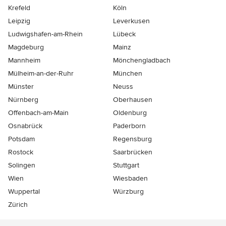
Krefeld
Köln
Leipzig
Leverkusen
Ludwigshafen-am-Rhein
Lübeck
Magdeburg
Mainz
Mannheim
Mönchen­gladbach
Mülheim-an-der-Ruhr
München
Münster
Neuss
Nürnberg
Oberhausen
Offenbach-am-Main
Oldenburg
Osnabrück
Paderborn
Potsdam
Regensburg
Rostock
Saarbrücken
Solingen
Stuttgart
Wien
Wiesbaden
Wuppertal
Würzburg
Zürich