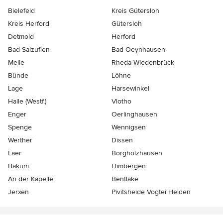
Bielefeld
Kreis Gütersloh
Kreis Herford
Gütersloh
Detmold
Herford
Bad Salzuflen
Bad Oeynhausen
Melle
Rheda-Wiedenbrück
Bünde
Löhne
Lage
Harsewinkel
Halle (Westf.)
Vlotho
Enger
Oerlinghausen
Spenge
Wennigsen
Werther
Dissen
Laer
Borgholzhausen
Bakum
Himbergen
An der Kapelle
Bentlake
Jerxen
Pivitsheide Vogtei Heiden