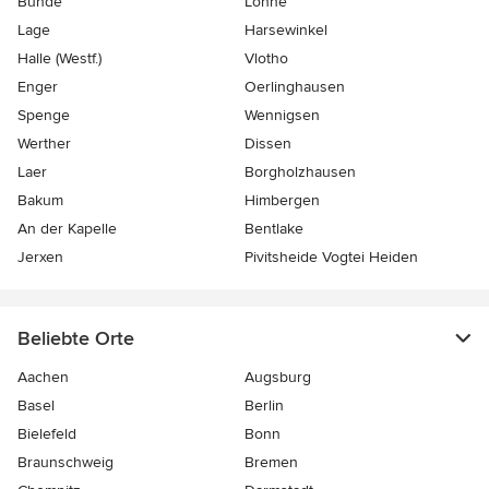
Bünde
Löhne
Lage
Harsewinkel
Halle (Westf.)
Vlotho
Enger
Oerlinghausen
Spenge
Wennigsen
Werther
Dissen
Laer
Borgholzhausen
Bakum
Himbergen
An der Kapelle
Bentlake
Jerxen
Pivitsheide Vogtei Heiden
Beliebte Orte
Aachen
Augsburg
Basel
Berlin
Bielefeld
Bonn
Braunschweig
Bremen