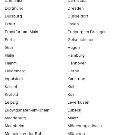
Chemnitz
Darmstadt
Dortmund
Dresden
Duisburg
Düsseldorf
Erfurt
Essen
Frankfurt am Main
Freiburg-im-Breisgau
Fürth
Gelsenkirchen
Graz
Hagen
Halle
Hamburg
Hamm
Hannover
Heidelberg
Herne
Ingolstadt
Karlsruhe
Kassel
Kiel
Krefeld
Köln
Leipzig
Leverkusen
Ludwigshafen-am-Rhein
Lübeck
Magdeburg
Mainz
Mannheim
Mönchen­gladbach
Mülheim-an-der-Ruhr
München