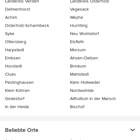
Landkreis Verden
Landkreis Osterholz
Delmenhorst
Vegesack
Achim
Weyhe
Osterholz-Scharmbeck
Huchting
Syke
Neu Wulmstorf
Ottersberg
Elsfleth
Harpstedt
Morsum
Embsen
Ahsen-Oetzen
Horstedt
Brinkum
Clues
Mahlstedt
Pestinghausen
Klein Hollwedel
Klein Köhren
Nordwohlde
Gödestorf
Altholtum in der Marsch
In der Heide
Bischof
Beliebte Orte