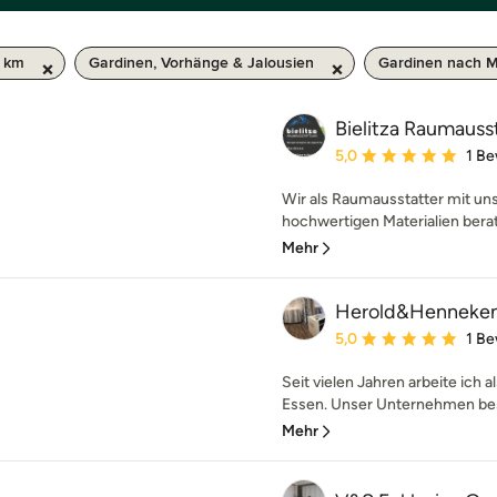
 km
Gardinen, Vorhänge & Jalousien
Gardinen nach 
Bielitza Raumauss
Durchschnittliche Bewe
5,0
1 B
Wir als Raumausstatter mit un
hochwertigen Materialien berate
Mehr
Herold&Henneke
Durchschnittliche Bewe
5,0
1 B
Seit vielen Jahren arbeite ich 
Essen. Unser Unternehmen best
Mehr