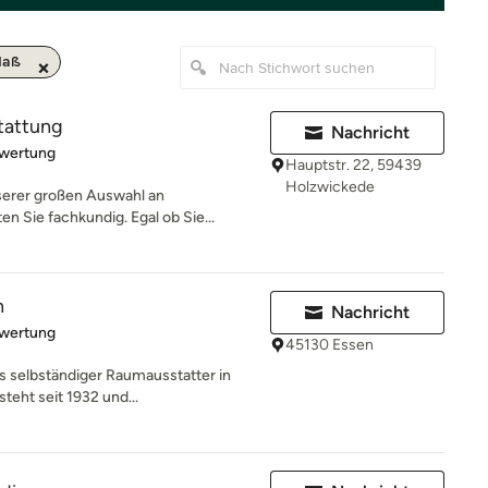
Maß
tattung
Nachricht
rtung: 5 von 5 Sternen
ewertung
Hauptstr. 22, 59439
Holzwickede
serer großen Auswahl an
n Sie fachkundig. Egal ob Sie...
n
Nachricht
rtung: 5 von 5 Sternen
ewertung
45130 Essen
als selbständiger Raumausstatter in
eht seit 1932 und...