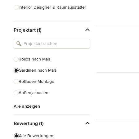
Interior Designer & Raumausstatter
Küchenplanung
Projektart (1)
Landschaftsarchitekten
Armaturen & Sanitärbedarf
Beleuchtung
Rollos nach Maß
Einbauschränke
Gardinen nach Maß
Alle anzeigen
Rollladen-Montage
Außenjalousien
Alle anzeigen
Bewertung (1)
Alle Bewertungen