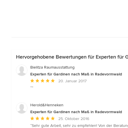
Hervorgehobene Bewertungen für Experten für 
Bielitza Raumausstattung
Experten für Gardinen nach Maß in Radevormwald
Durchschnittliche
20. Januar 2017
Bewertung:
“”
5
von
5
Herold&Henneken
Sternen
Experten für Gardinen nach Maß in Radevormwald
Durchschnittliche
25. Oktober 2016
Bewertung:
“Sehr gute Arbeit, sehr zu empfehlen! Von der Beratun