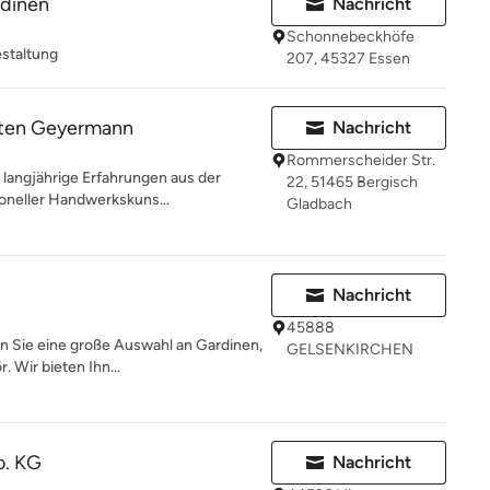
rdinen
Nachricht
Schonnebeckhöfe
estaltung
207, 45327 Essen
ten Geyermann
Nachricht
Rommerscheider Str.
langjährige Erfahrungen aus der
22, 51465 Bergisch
tioneller Handwerkskuns...
Gladbach
Nachricht
45888
en Sie eine große Auswahl an Gardinen,
GELSENKIRCHEN
 Wir bieten Ihn...
. KG
Nachricht