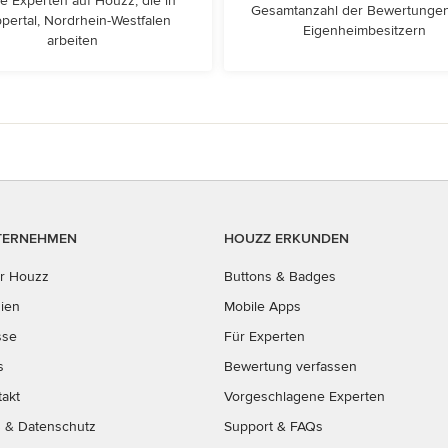
e Experten auf Houzz, die in
Gesamtanzahl der Bewertunge
ertal, Nordrhein-Westfalen
Eigenheimbesitzern
arbeiten
TERNEHMEN
HOUZZ ERKUNDEN
r Houzz
Buttons & Badges
ien
Mobile Apps
sse
Für Experten
s
Bewertung verfassen
takt
Vorgeschlagene Experten
B
&
Datenschutz
Support & FAQs