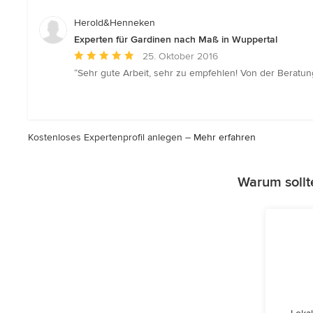
von
5
Herold&Henneken
Sternen
Experten für Gardinen nach Maß in Wuppertal
Durchschnittliche
25. Oktober 2016
Bewertung:
“Sehr gute Arbeit, sehr zu empfehlen! Von der Beratun
5
von
5
Sternen
Kostenloses Expertenprofil anlegen –
Mehr erfahren
Warum sollt