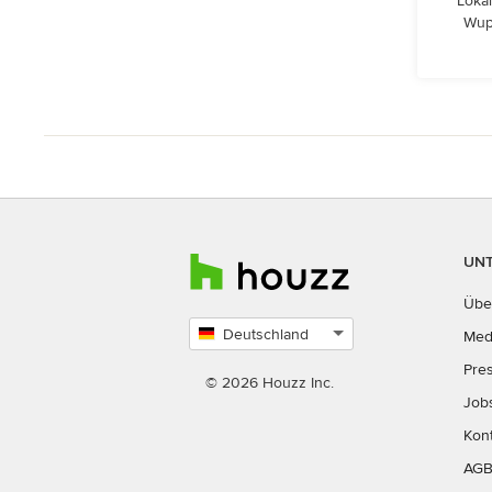
Lokal
Wupp
UN
Übe
Deutschland
Med
Land
Pre
auswählen
© 2026 Houzz Inc.
Job
Kon
AG