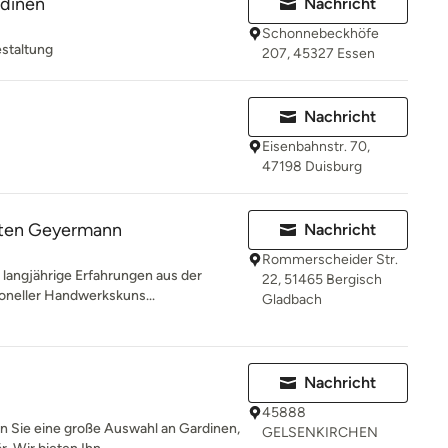
rdinen
Nachricht
Schonnebeckhöfe
estaltung
207, 45327 Essen
Nachricht
Eisenbahnstr. 70,
47198 Duisburg
ten Geyermann
Nachricht
Rommerscheider Str.
langjährige Erfahrungen aus der
22, 51465 Bergisch
tioneller Handwerkskuns...
Gladbach
Nachricht
45888
en Sie eine große Auswahl an Gardinen,
GELSENKIRCHEN