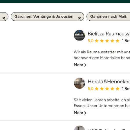
Gardinen, Vorhänge & Jalousien
Gardinen nach Maß
Bielitza Raumauss
Durchschnittliche Bewe
5,0
1 B
Wir als Raumausstatter mit un
hochwertigen Materialien berate
Mehr
Herold&Henneke
Durchschnittliche Bewe
5,0
1 B
Seit vielen Jahren arbeite ich 
Essen. Unser Unternehmen best
Mehr