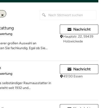
tattung
Nachricht
rtung: 5 von 5 Sternen
ewertung
Hauptstr. 22, 59439
Holzwickede
serer großen Auswahl an
n Sie fachkundig. Egal ob Sie...
n
Nachricht
rtung: 5 von 5 Sternen
ewertung
45130 Essen
als selbständiger Raumausstatter in
eht seit 1932 und...