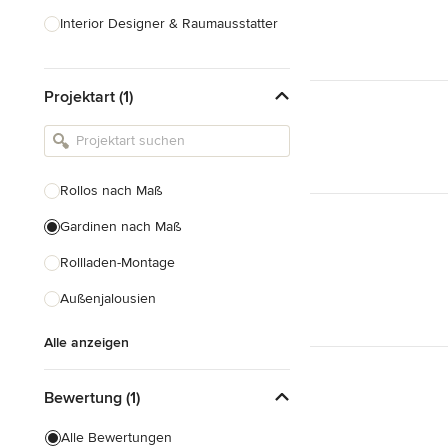
Interior Designer & Raumausstatter
Küchenplanung
Projektart (1)
Landschaftsarchitekten
Armaturen & Sanitärbedarf
Beleuchtung
Rollos nach Maß
Einbauschränke
Gardinen nach Maß
Alle anzeigen
Rollladen-Montage
Außenjalousien
Alle anzeigen
Bewertung (1)
Alle Bewertungen