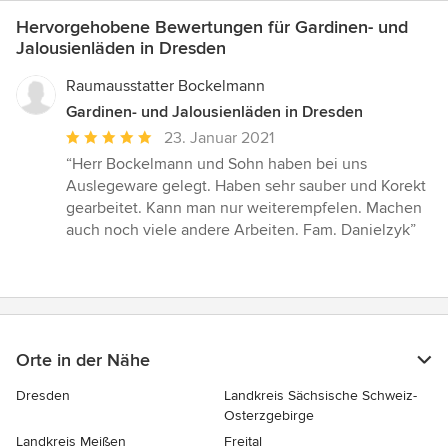
Hervorgehobene Bewertungen für Gardinen- und
Jalousienläden in Dresden
Raumausstatter Bockelmann
Gardinen- und Jalousienläden in Dresden
Durchschnittliche
23. Januar 2021
Bewertung:
“Herr Bockelmann und Sohn haben bei uns
5
Auslegeware gelegt. Haben sehr sauber und Korekt
von
gearbeitet. Kann man nur weiterempfelen. Machen
5
auch noch viele andere Arbeiten. Fam. Danielzyk”
Sternen
Orte in der Nähe
Dresden
Landkreis Sächsische Schweiz-
Osterzgebirge
Landkreis Meißen
Freital