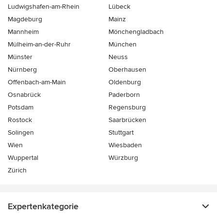
Ludwigshafen-am-Rhein
Lübeck
Magdeburg
Mainz
Mannheim
Mönchen­gladbach
Mülheim-an-der-Ruhr
München
Münster
Neuss
Nürnberg
Oberhausen
Offenbach-am-Main
Oldenburg
Osnabrück
Paderborn
Potsdam
Regensburg
Rostock
Saarbrücken
Solingen
Stuttgart
Wien
Wiesbaden
Wuppertal
Würzburg
Zürich
Expertenkategorie