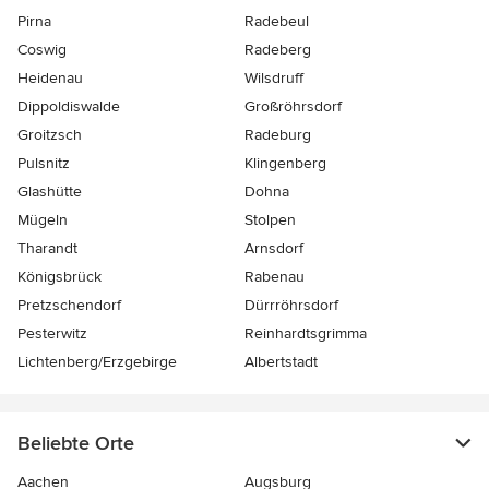
Pirna
Radebeul
Coswig
Radeberg
Heidenau
Wilsdruff
Dippoldiswalde
Großröhrsdorf
Groitzsch
Radeburg
Pulsnitz
Klingenberg
Glashütte
Dohna
Mügeln
Stolpen
Tharandt
Arnsdorf
Königsbrück
Rabenau
Pretzschendorf
Dürrröhrsdorf
Pesterwitz
Reinhardtsgrimma
Lichtenberg/Erzgebirge
Albertstadt
Beliebte Orte
Aachen
Augsburg