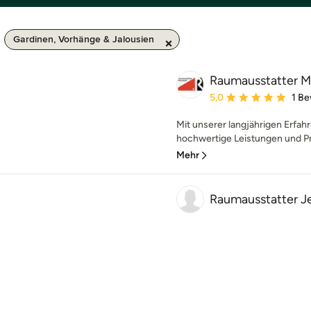
Gardinen, Vorhänge & Jalousien
Raumausstatter Ma
Durchschnittliche Bewe
5,0
1 B
Mit unserer langjährigen Erfah
hochwertige Leistungen und Pr
Mehr
Raumausstatter J