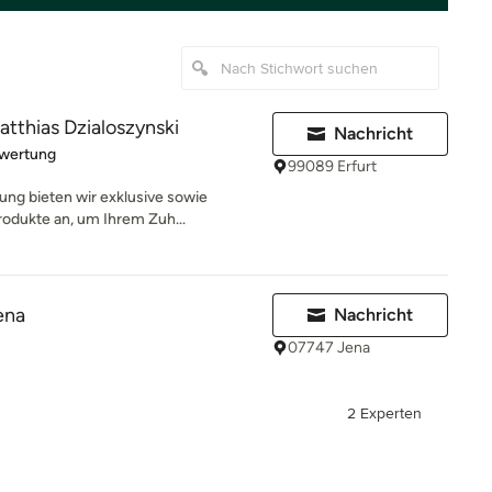
tthias Dzialoszynski
Nachricht
rtung: 5 von 5 Sternen
ewertung
99089 Erfurt
rung bieten wir exklusive sowie
odukte an, um Ihrem Zuh...
ena
Nachricht
07747 Jena
2 Experten