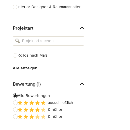
Interior Designer & Raumausstatter
Küchenplanung
Projektart
Landschaftsarchitekten
Armaturen & Sanitärbedarf
Beleuchtung
Rollos nach Maß
Einbauschränke
Alle anzeigen
Alle anzeigen
Bewertung (1)
Alle Bewertungen
ausschließlich
& höher
& höher