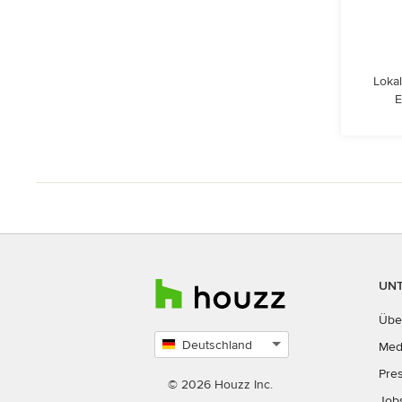
Lokal
E
UN
Übe
Deutschland
Med
Land
Pre
auswählen
© 2026 Houzz Inc.
Job