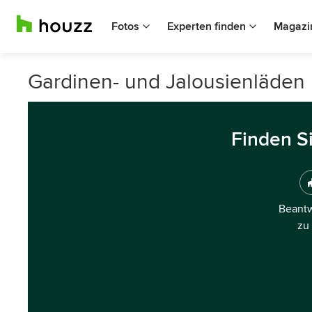
Fotos
Experten finden
Magazi
Gardinen- und Jalousienläden i
Finden S
Beantw
zu