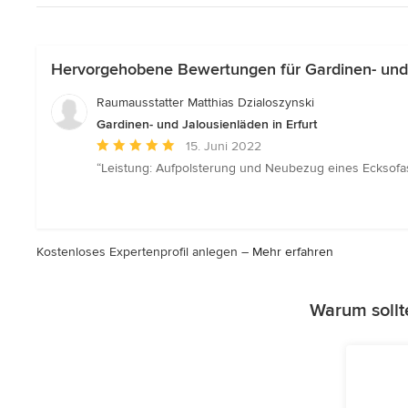
Hervorgehobene Bewertungen für Gardinen- und J
Raumausstatter Matthias Dzialoszynski
Gardinen- und Jalousienläden in Erfurt
Durchschnittliche
15. Juni 2022
Bewertung:
“Leistung: Aufpolsterung und Neubezug eines Ecksofas 
5
von
5
Sternen
Kostenloses Expertenprofil anlegen –
Mehr erfahren
Warum sollt