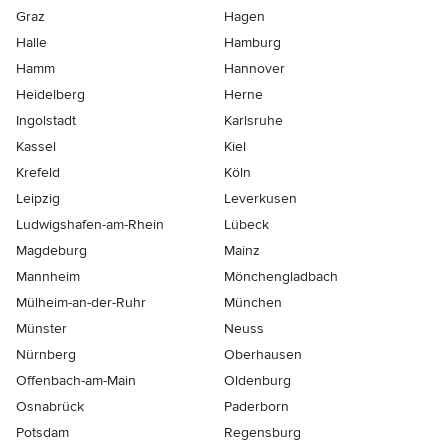
Graz
Hagen
Halle
Hamburg
Hamm
Hannover
Heidelberg
Herne
Ingolstadt
Karlsruhe
Kassel
Kiel
Krefeld
Köln
Leipzig
Leverkusen
Ludwigshafen-am-Rhein
Lübeck
Magdeburg
Mainz
Mannheim
Mönchen­gladbach
Mülheim-an-der-Ruhr
München
Münster
Neuss
Nürnberg
Oberhausen
Offenbach-am-Main
Oldenburg
Osnabrück
Paderborn
Potsdam
Regensburg