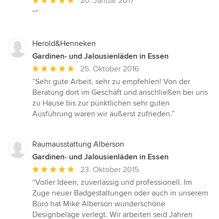
20. Januar 2017
Bewertung:
“”
5
von
5
Herold&Henneken
Sternen
Gardinen- und Jalousienläden in Essen
Durchschnittliche
25. Oktober 2016
Bewertung:
“Sehr gute Arbeit, sehr zu empfehlen! Von der
5
Beratung dort im Geschäft und anschließen bei uns
von
zu Hause bis zur pünktlichen sehr guten
5
Ausführung waren wir äußerst zufrieden.”
Sternen
Raumausstattung Alberson
Gardinen- und Jalousienläden in Essen
Durchschnittliche
23. Oktober 2015
Bewertung:
“Voller Ideen, zuverlässig und professionell. Im
5
Zuge neuer Badgestaltungen oder auch in unserem
von
Büro hat Mike Alberson wunderschöne
5
Designbeläge verlegt. Wir arbeiten seid Jahren