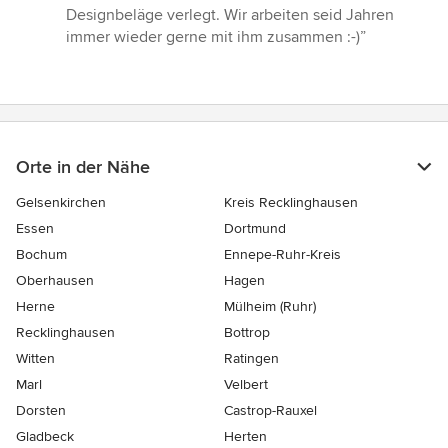
5
Designbeläge verlegt. Wir arbeiten seid Jahren
Sternen
immer wieder gerne mit ihm zusammen :-)”
Orte in der Nähe
Gelsenkirchen
Kreis Recklinghausen
Essen
Dortmund
Bochum
Ennepe-Ruhr-Kreis
Oberhausen
Hagen
Herne
Mülheim (Ruhr)
Recklinghausen
Bottrop
Witten
Ratingen
Marl
Velbert
Dorsten
Castrop-Rauxel
Gladbeck
Herten