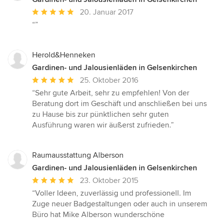
Durchschnittliche
20. Januar 2017
Bewertung:
“”
5
von
5
Herold&Henneken
Sternen
Gardinen- und Jalousienläden in Gelsenkirchen
Durchschnittliche
25. Oktober 2016
Bewertung:
“Sehr gute Arbeit, sehr zu empfehlen! Von der
5
Beratung dort im Geschäft und anschließen bei uns
von
zu Hause bis zur pünktlichen sehr guten
5
Ausführung waren wir äußerst zufrieden.”
Sternen
Raumausstattung Alberson
Gardinen- und Jalousienläden in Gelsenkirchen
Durchschnittliche
23. Oktober 2015
Bewertung:
“Voller Ideen, zuverlässig und professionell. Im
5
Zuge neuer Badgestaltungen oder auch in unserem
von
Büro hat Mike Alberson wunderschöne