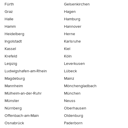
Fürth
Gelsenkirchen
Graz
Hagen
Halle
Hamburg
Hamm
Hannover
Heidelberg
Herne
Ingolstadt
Karlsruhe
Kassel
Kiel
Krefeld
Köln
Leipzig
Leverkusen
Ludwigshafen-am-Rhein
Lübeck
Magdeburg
Mainz
Mannheim
Mönchen­gladbach
Mülheim-an-der-Ruhr
München
Münster
Neuss
Nürnberg
Oberhausen
Offenbach-am-Main
Oldenburg
Osnabrück
Paderborn