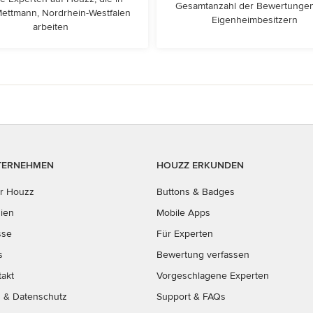
Gesamtanzahl der Bewertunge
Mettmann, Nordrhein-Westfalen
Eigenheimbesitzern
arbeiten
TERNEHMEN
HOUZZ ERKUNDEN
r Houzz
Buttons & Badges
ien
Mobile Apps
sse
Für Experten
s
Bewertung verfassen
takt
Vorgeschlagene Experten
B
&
Datenschutz
Support & FAQs