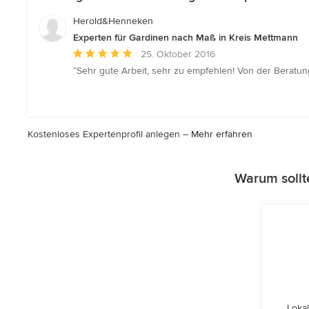
Herold&Henneken
Experten für Gardinen nach Maß in Kreis Mettmann
Durchschnittliche
25. Oktober 2016
Bewertung:
“Sehr gute Arbeit, sehr zu empfehlen! Von der Beratun
5
von
5
Sternen
Kostenloses Expertenprofil anlegen –
Mehr erfahren
Warum sollt
Lokal