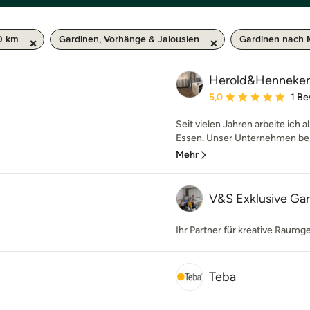
0 km
Gardinen, Vorhänge & Jalousien
Gardinen nach
Herold&Henneke
Durchschnittliche Bewe
5,0
1 B
Seit vielen Jahren arbeite ich 
Essen. Unser Unternehmen best
Mehr
V&S Exklusive Ga
Ihr Partner für kreative Raumg
Teba