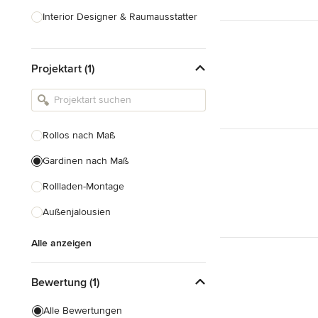
Interior Designer & Raumausstatter
Küchenplanung
Projektart (1)
Landschaftsarchitekten
Armaturen & Sanitärbedarf
Beleuchtung
Rollos nach Maß
Einbauschränke
Gardinen nach Maß
Alle anzeigen
Rollladen-Montage
Außenjalousien
Alle anzeigen
Bewertung (1)
Alle Bewertungen