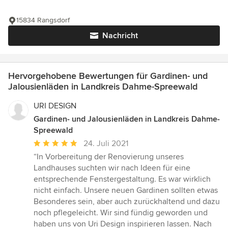
15834 Rangsdorf
Nachricht
Hervorgehobene Bewertungen für Gardinen- und
Jalousienläden in Landkreis Dahme-Spreewald
URI DESIGN
Gardinen- und Jalousienläden in Landkreis Dahme-
Spreewald
Durchschnittliche
24. Juli 2021
Bewertung:
“In Vorbereitung der Renovierung unseres
5
Landhauses suchten wir nach Ideen für eine
von
entsprechende Fenstergestaltung. Es war wirklich
5
nicht einfach. Unsere neuen Gardinen sollten etwas
Sternen
Besonderes sein, aber auch zurückhaltend und dazu
noch pflegeleicht. Wir sind fündig geworden und
haben uns von Uri Design inspirieren lassen. Nach