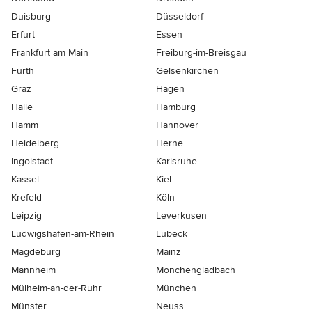
Duisburg
Düsseldorf
Erfurt
Essen
Frankfurt am Main
Freiburg-im-Breisgau
Fürth
Gelsenkirchen
Graz
Hagen
Halle
Hamburg
Hamm
Hannover
Heidelberg
Herne
Ingolstadt
Karlsruhe
Kassel
Kiel
Krefeld
Köln
Leipzig
Leverkusen
Ludwigshafen-am-Rhein
Lübeck
Magdeburg
Mainz
Mannheim
Mönchen­gladbach
Mülheim-an-der-Ruhr
München
Münster
Neuss