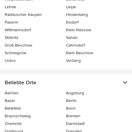
Lehde
Leipe
Radduscher Kaupen
Hindenberg
Paserin
Eisdorf
Wittmannsdorf
Klein Klessow
Stöbritz
Sando
Groß Beuchow
Cahnsdorf
Schmogrow
Klein Beuchow
Uckro
Vorberg
Beliebte Orte
Aachen
Augsburg
Basel
Berlin
Bielefeld
Bonn
Braunschweig
Bremen
Chemnitz
Darmstadt
Dortmund
Dresden