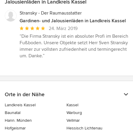
Jalousienläden in Landkreis Kassel
Stransky - Der Raumausstatter
Gardinen- und Jalousienläden in Landkreis Kassel
Durchschnittliche
24. März 2019
Bewertung:
“Die Firma Stransky ist ein absoluter Profi im Bereich
5
Fußboden. Unsere Objekte setzt Herr Sven Stransky
von
immer zur vollsten zufriedenheit und termingerecht
5
um. Danke.”
Sternen
Orte in der Nähe
Landkreis Kassel
Kassel
Baunatal
Warburg
Hann. Münden
Vellmar
Hofgeismar
Hessisch Lichtenau