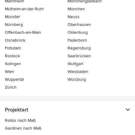
Mannheim
Mönchen­gladbach
Mülheim-an-der-Ruhr
München
Münster
Neuss
Nürnberg
Oberhausen
Offenbach-am-Main
Oldenburg
Osnabrück
Paderborn
Potsdam
Regensburg
Rostock
Saarbrücken
Solingen
Stuttgart
Wien
Wiesbaden
Wuppertal
Würzburg
Zürich
Projektart
Rollos nach Maß
Gardinen nach Maß