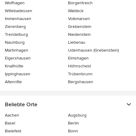
Wolfhagen
Borgentreich
Willebadessen
Waldeck
Immenhausen
Volkmarsen
Zierenberg
Grebenstein
Trendelburg
Niedenstein
Naumburg
Liebenau
Martinhagen
Udenhausen (Grebenstein)
Elgershausen
Elmshagen
Knallhütte
Höhnscheid
Ippinghausen
Trübenbrunn
Altenritte
Bergshausen
Beliebte Orte
Aachen
Augsburg
Basel
Berlin
Bielefeld
Bonn