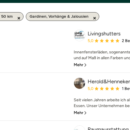
 50 km
Gardinen, Vorhänge & Jalousien
Livingshutters
Durchschnittliche Bewe
5,0
2 B
Innenfensterläden, sogenannte
und auf Maß in allen Farben und
Mehr
Herold&Henneke
Durchschnittliche Bewe
5,0
1 B
Seit vielen Jahren arbeite ich 
Essen. Unser Unternehmen best
Mehr
Raumausstattung 