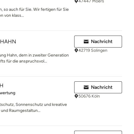
47447 Moers
so auch für Sie. Wir fertigen für Sie
n von klass...
g HAHN
Nachricht
42719 Solingen
ng Hahn, dem in zweiter Generation
s für die anspruchsvol...
bH
Nachricht
rtung: 5 von 5 Sternen
ewertung
50676 Köln
chtschutz, Sonnenschutz und kreative
 und Raumgestaltun...