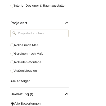
Interior Designer & Raumausstatter
Küchenplanung
Projektart
Landschaftsarchitekten
Armaturen & Sanitärbedarf
Beleuchtung
Rollos nach Maß
Einbauschränke
Gardinen nach Maß
Alle anzeigen
Rollladen-Montage
Außenjalousien
Alle anzeigen
Bewertung (1)
Alle Bewertungen