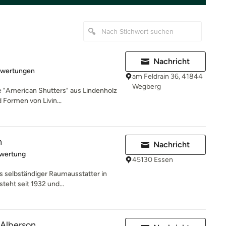
Nachricht
rtung: 5 von 5 Sternen
ewertungen
am Feldrain 36, 41844
Wegberg
 "American Shutters" aus Lindenholz
 Formen von Livin...
n
Nachricht
rtung: 5 von 5 Sternen
ewertung
45130 Essen
als selbständiger Raumausstatter in
eht seit 1932 und...
Alberson