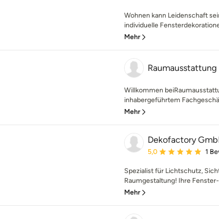
Wohnen kann Leidenschaft sein, 
individuelle Fensterdekoratione
Mehr
Raumausstattun
Willkommen beiRaumausstattu
inhabergeführtem Fachgeschäft
Mehr
Dekofactory Gm
Durchschnittliche Bewe
5,0
1 B
Spezialist für Lichtschutz, Si
Raumgestaltung! Ihre Fenster-
Mehr