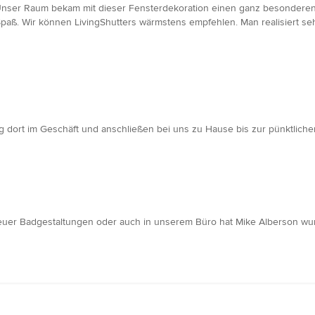
rt. Unser Raum bekam mit dieser Fensterdekoration einen ganz besonde
 Spaß. Wir können LivingShutters wärmstens empfehlen. Man realisiert s
g dort im Geschäft und anschließen bei uns zu Hause bis zur pünktliche
e neuer Badgestaltungen oder auch in unserem Büro hat Mike Alberson wu