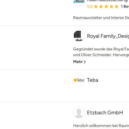
Durchschnittliche Bewe
5,0
1 B
Raumausstatter und Interior D
Royal Family_Desi
Gegründet wurde das Royal Fam
und Oliver Schneider. Hervorgeg
Mehr
Teba
Etzbach GmbH
Herzlich willkommen bei Rauma