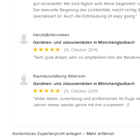
5
gut verarbeitet. Wir sind täglich aufs Neue begeiste
von
Die manuelle Regelung des Lichteinfalls macht richtig
5
spezialisiert ist. Auch die Entstaubung ist easy going.”
Sternen
Herold&Henneken
Gardinen- und Jalousienläden in Mönchengladbach
Durchschnittliche
25. Oktober 2016
Bewertung:
“Sehr gute Arbeit, sehr zu empfehlen! Von der Beratun
5
von
5
Raumausstattung Alberson
Sternen
Gardinen- und Jalousienläden in Mönchengladbach
Durchschnittliche
23. Oktober 2015
Bewertung:
“Voller Ideen, zuverlässig und professionell. Im Zug
5
Jahren immer wieder gerne mit ihm zusammen :-)”
von
5
Sternen
Kostenloses Expertenprofil anlegen –
Mehr erfahren