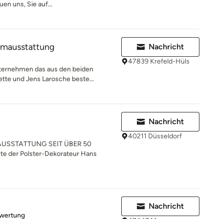
uen uns, Sie auf...
umausstattung
Nachricht
47839 Krefeld-Hüls
nternehmen das aus den beiden
te und Jens Larosche beste...
Nachricht
40211 Düsseldorf
AUSSTATTUNG SEIT ÜBER 50
e der Polster-Dekorateur Hans
Nachricht
rtung: 5 von 5 Sternen
ewertung