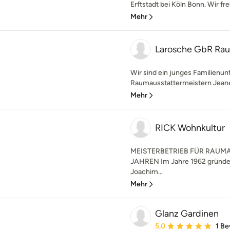
Erftstadt bei Köln Bonn. Wir fre
Mehr
Larosche GbR Ra
Wir sind ein junges Familienu
Raumausstattermeistern Jeanet
Mehr
RICK Wohnkultur
MEISTERBETRIEB FÜR RAUM
JAHREN Im Jahre 1962 gründet
Joachim...
Mehr
Glanz Gardinen
Durchschnittliche Bewe
5,0
1 B