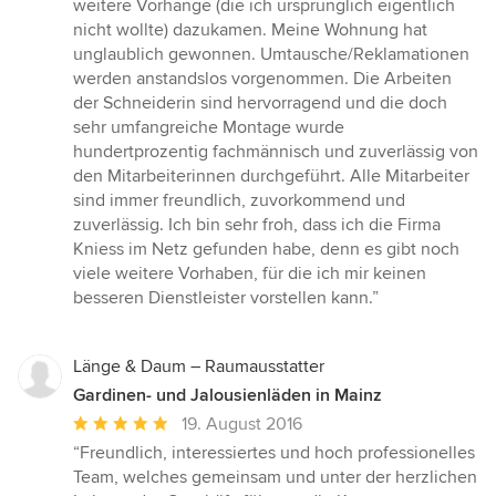
weitere Vorhänge (die ich ursprünglich eigentlich
nicht wollte) dazukamen. Meine Wohnung hat
unglaublich gewonnen. Umtausche/Reklamationen
werden anstandslos vorgenommen. Die Arbeiten
der Schneiderin sind hervorragend und die doch
sehr umfangreiche Montage wurde
hundertprozentig fachmännisch und zuverlässig von
den Mitarbeiterinnen durchgeführt. Alle Mitarbeiter
sind immer freundlich, zuvorkommend und
zuverlässig. Ich bin sehr froh, dass ich die Firma
Kniess im Netz gefunden habe, denn es gibt noch
viele weitere Vorhaben, für die ich mir keinen
besseren Dienstleister vorstellen kann.”
Länge & Daum – Raumausstatter
Gardinen- und Jalousienläden in Mainz
Durchschnittliche
19. August 2016
Bewertung:
“Freundlich, interessiertes und hoch professionelles
5
Team, welches gemeinsam und unter der herzlichen
von