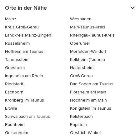
Orte in der Nähe
Mainz
Wiesbaden
Kreis Groß-Gerau
Main-Taunus-Kreis
Landkreis Mainz-Bingen
Rheingau-Taunus-Kreis
Rüsselsheim
Oberursel
Hofheim am Taunus
Mörfelden-Walldorf
Taunusstein
Kelkheim (Taunus)
Griesheim
Hattersheim
Ingelheim am Rhein
Groß-Gerau
Riedstadt
Bad Soden am Taunus
Eschborn
Flörsheim am Main
Kronberg im Taunus
Hochheim am Main
Eltville
Königstein im Taunus
Schwalbach am Taunus
Kelsterbach
Raunheim
Eppstein
Geisenheim
Oestrich-Winkel