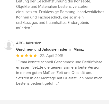
Leitung der Geschäftsführung die Konzepte,
5
Objekte und Materialien bestens verstehen
Sternen
einzusetzen. Erstklassige Beratung, handwerkliches
Können und Fachgeschick, die so in ein
erstklassiges und traumhaftes Endergebnis
münden.”
ABC-Jalousien
Gardinen- und Jalousienläden in Mainz
Durchschnittliche
22. April 2015
Bewertung:
“Firma konnte schnell Geschmack und Bedürfnisse
5
erfassen. Setzte die gemeinsam erarbeite Version,
von
in einem guten Maß an Zeit und Qualität um.
5
Setzten in der Montage auf Qualität. Ich habe mich
Sternen
bestens bedient gefühlt.”