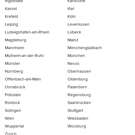
Ingolstadt
Karlsruhe
Kassel
Kiel
Krefeld
Köln
Leipzig
Leverkusen
Ludwigshafen-am-Rhein
Lübeck
Magdeburg
Mainz
Mannheim
Mönchen­gladbach
Mülheim-an-der-Ruhr
München
Münster
Neuss
Nürnberg
Oberhausen
Offenbach-am-Main
Oldenburg
Osnabrück
Paderborn
Potsdam
Regensburg
Rostock
Saarbrücken
Solingen
Stuttgart
Wien
Wiesbaden
Wuppertal
Würzburg
Zürich