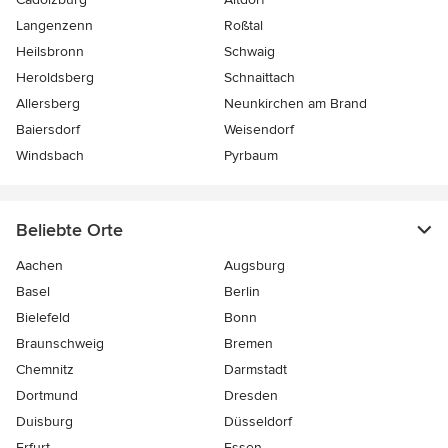
Langenzenn
Roßtal
Heilsbronn
Schwaig
Heroldsberg
Schnaittach
Allersberg
Neunkirchen am Brand
Baiersdorf
Weisendorf
Windsbach
Pyrbaum
Beliebte Orte
Aachen
Augsburg
Basel
Berlin
Bielefeld
Bonn
Braunschweig
Bremen
Chemnitz
Darmstadt
Dortmund
Dresden
Duisburg
Düsseldorf
Erfurt
Essen