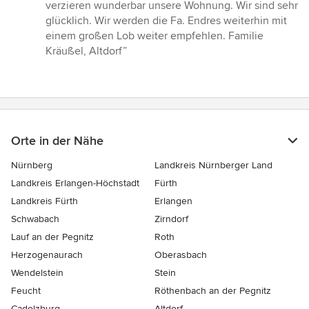
von
verzieren wunderbar unsere Wohnung. Wir sind sehr
5
glücklich. Wir werden die Fa. Endres weiterhin mit
Sternen
einem großen Lob weiter empfehlen. Familie
Kräußel, Altdorf”
Orte in der Nähe
Nürnberg
Landkreis Nürnberger Land
Landkreis Erlangen-Höchstadt
Fürth
Landkreis Fürth
Erlangen
Schwabach
Zirndorf
Lauf an der Pegnitz
Roth
Herzogenaurach
Oberasbach
Wendelstein
Stein
Feucht
Röthenbach an der Pegnitz
Cadolzburg
Altdorf