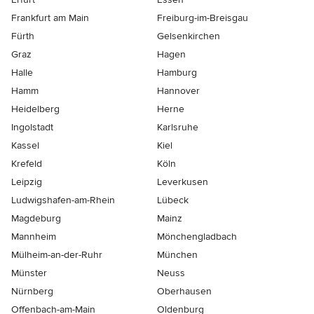
Frankfurt am Main
Freiburg-im-Breisgau
Fürth
Gelsenkirchen
Graz
Hagen
Halle
Hamburg
Hamm
Hannover
Heidelberg
Herne
Ingolstadt
Karlsruhe
Kassel
Kiel
Krefeld
Köln
Leipzig
Leverkusen
Ludwigshafen-am-Rhein
Lübeck
Magdeburg
Mainz
Mannheim
Mönchen­gladbach
Mülheim-an-der-Ruhr
München
Münster
Neuss
Nürnberg
Oberhausen
Offenbach-am-Main
Oldenburg