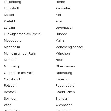
Heidelberg
Herne
Ingolstadt
Karlsruhe
Kassel
Kiel
Krefeld
Köln
Leipzig
Leverkusen
Ludwigshafen-am-Rhein
Lübeck
Magdeburg
Mainz
Mannheim
Mönchen­gladbach
Mülheim-an-der-Ruhr
München
Münster
Neuss
Nürnberg
Oberhausen
Offenbach-am-Main
Oldenburg
Osnabrück
Paderborn
Potsdam
Regensburg
Rostock
Saarbrücken
Solingen
Stuttgart
Wien
Wiesbaden