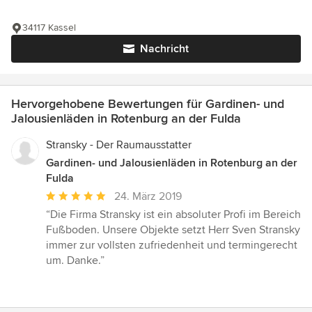
34117 Kassel
Nachricht
Hervorgehobene Bewertungen für Gardinen- und
Jalousienläden in Rotenburg an der Fulda
Stransky - Der Raumausstatter
Gardinen- und Jalousienläden in Rotenburg an der
Fulda
Durchschnittliche
24. März 2019
Bewertung:
“Die Firma Stransky ist ein absoluter Profi im Bereich
5
Fußboden. Unsere Objekte setzt Herr Sven Stransky
von
immer zur vollsten zufriedenheit und termingerecht
5
um. Danke.”
Sternen