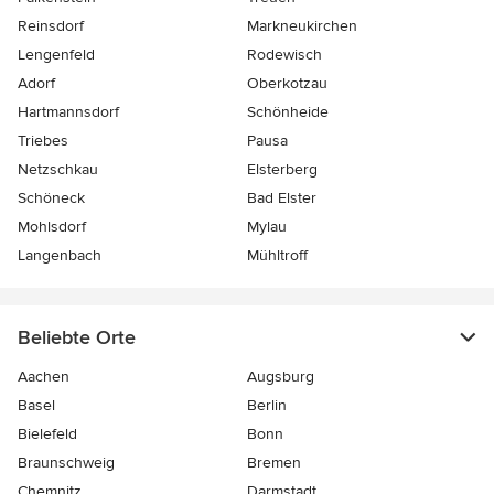
Reinsdorf
Markneukirchen
Lengenfeld
Rodewisch
Adorf
Oberkotzau
Hartmannsdorf
Schönheide
Triebes
Pausa
Netzschkau
Elsterberg
Schöneck
Bad Elster
Mohlsdorf
Mylau
Langenbach
Mühltroff
Beliebte Orte
Aachen
Augsburg
Basel
Berlin
Bielefeld
Bonn
Braunschweig
Bremen
Chemnitz
Darmstadt