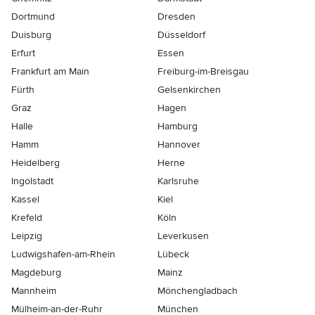
Dortmund
Dresden
Duisburg
Düsseldorf
Erfurt
Essen
Frankfurt am Main
Freiburg-im-Breisgau
Fürth
Gelsenkirchen
Graz
Hagen
Halle
Hamburg
Hamm
Hannover
Heidelberg
Herne
Ingolstadt
Karlsruhe
Kassel
Kiel
Krefeld
Köln
Leipzig
Leverkusen
Ludwigshafen-am-Rhein
Lübeck
Magdeburg
Mainz
Mannheim
Mönchen­gladbach
Mülheim-an-der-Ruhr
München