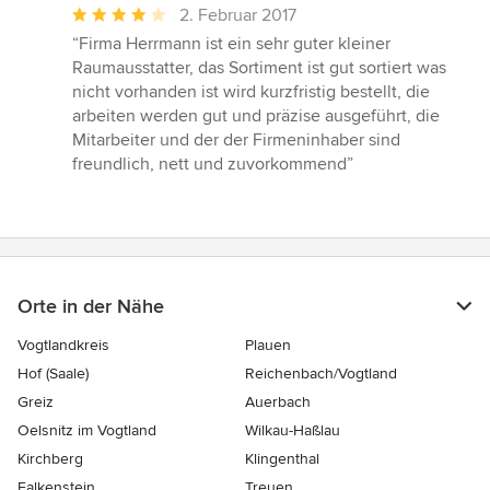
Durchschnittliche
2. Februar 2017
Bewertung:
“Firma Herrmann ist ein sehr guter kleiner
4
Raumausstatter, das Sortiment ist gut sortiert was
von
nicht vorhanden ist wird kurzfristig bestellt, die
5
arbeiten werden gut und präzise ausgeführt, die
Sternen
Mitarbeiter und der der Firmeninhaber sind
freundlich, nett und zuvorkommend”
Orte in der Nähe
Vogtlandkreis
Plauen
Hof (Saale)
Reichenbach/Vogtland
Greiz
Auerbach
Oelsnitz im Vogtland
Wilkau-Haßlau
Kirchberg
Klingenthal
Falkenstein
Treuen