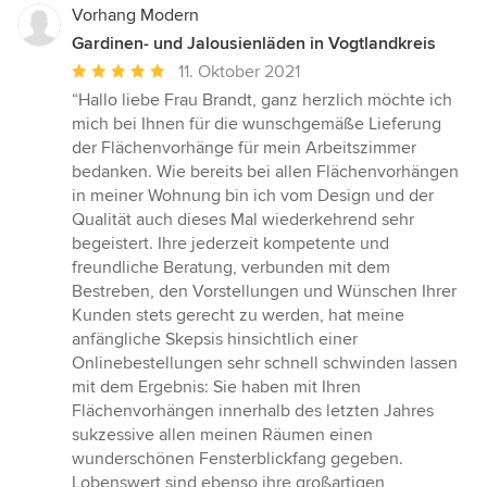
Vorhang Modern
Gardinen- und Jalousienläden in Vogtlandkreis
Durchschnittliche
11. Oktober 2021
Bewertung:
“Hallo liebe Frau Brandt, ganz herzlich möchte ich
5
mich bei Ihnen für die wunschgemäße Lieferung
von
der Flächenvorhänge für mein Arbeitszimmer
5
bedanken. Wie bereits bei allen Flächenvorhängen
Sternen
in meiner Wohnung bin ich vom Design und der
Qualität auch dieses Mal wiederkehrend sehr
begeistert. Ihre jederzeit kompetente und
freundliche Beratung, verbunden mit dem
Bestreben, den Vorstellungen und Wünschen Ihrer
Kunden stets gerecht zu werden, hat meine
anfängliche Skepsis hinsichtlich einer
Onlinebestellungen sehr schnell schwinden lassen
mit dem Ergebnis: Sie haben mit Ihren
Flächenvorhängen innerhalb des letzten Jahres
sukzessive allen meinen Räumen einen
wunderschönen Fensterblickfang gegeben.
Lobenswert sind ebenso ihre großartigen