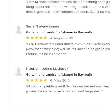
Bewertung:
“Herr Michael Schmidt hat uns bei der Planung sehr gu
5
übrig. Jederzeit konnten wir Fragen stellen und die A
von
dem Ergebnis sind wir rundum zufrieden. Katharina He
5
Sternen
Susi`s Gartenvisionen
Garten- und Landschaftsbauer in Bayreuth
Durchschnittliche
4. August 2016
Bewertung:
“Frau Benkenstein unterstützte mich in der Gartenpl
5
(www.rosenmesse.de) war sie mir immer eine große pla
von
Freude, mit ihr zu arbeiten.”
5
Sternen
Naturform Jethro Machacek
Garten- und Landschaftsbauer in Bayreuth
Durchschnittliche
6. März 2016
Bewertung:
“Absolut empfehlenswert! Seit Jahren betreut uns Her
5
japanische Gärten - weiter so, wir sind begeistert!”
von
5
Sternen