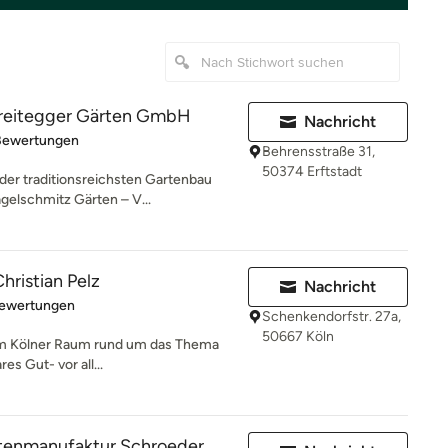
reitegger Gärten GmbH
Nachricht
rtung: 4.8 von 5 Sternen
Bewertungen
Behrensstraße 31,
50374 Erftstadt
der traditionsreichsten Gartenbau
elschmitz Gärten – V...
hristian Pelz
Nachricht
rtung: 5 von 5 Sternen
Bewertungen
Schenkendorfstr. 27a,
50667 Köln
 im Kölner Raum rund um das Thema
res Gut- vor all...
tenmanufaktur Schroeder