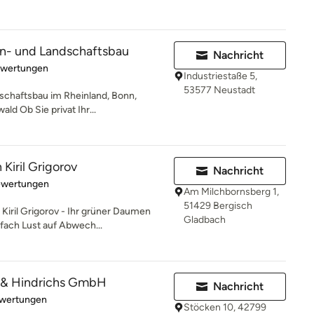
n- und Landschaftsbau
Nachricht
rtung: 4.7 von 5 Sternen
ewertungen
Industriestaße 5,
53577 Neustadt
dschaftsbau im Rheinland, Bonn,
d Ob Sie privat Ihr...
Kiril Grigorov
Nachricht
rtung: 5 von 5 Sternen
ewertungen
Am Milchbornsberg 1,
51429 Bergisch
l Grigorov - Ihr grüner Daumen
Gladbach
fach Lust auf Abwech...
 & Hindrichs GmbH
Nachricht
rtung: 4.1 von 5 Sternen
wertungen
Stöcken 10, 42799