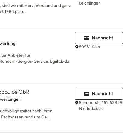
Leichlingen
 sind wir mit Herz, Verstand und ganz
it 1984 plan...
Nachricht
rtung: 5 von 5 Sternen
ewertung
50931 Köln
ter Anbieter für
Rundum-Sorglos-Service. Egal ob du
ropoulos GbR
Nachricht
rtung: 5 von 5 Sternen
ewertungen
Bahnhofstr. 151, 53859
Niederkassel
ruchvoll gestaltet nach Ihren
 Fachwissen rund um Ga...