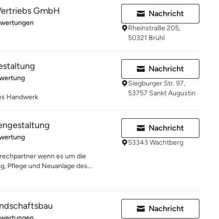
Vertriebs GmbH
Nachricht
rtung: 3 von 5 Sternen
ewertungen
Rheinstraße 205,
50321 Brühl
estaltung
Nachricht
rtung: 5 von 5 Sternen
ewertung
Siegburger Str. 97,
53757 Sankt Augustin
hes Handwerk
engestaltung
Nachricht
rtung: 5 von 5 Sternen
ewertung
53343 Wachtberg
prechpartner wenn es um die
g, Pflege und Neuanlage des...
andschaftsbau
Nachricht
rtung: 5 von 5 Sternen
ewertungen