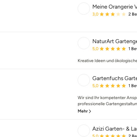
Meine Orangerie 
Durchschnittliche Bewe
3,0
2 B
NaturArt Garteng
Durchschnittliche Bewe
5,0
1 B
Kreative Ideen und ökologisc
Gartenfuchs Gart
Durchschnittliche Bewe
5,0
1 B
Wir sind Ihr kompetenter Ans
professionelle Gartengestaltun
Mehr
Azizi Garten- & L
Durchschnittliche Bewe
5,0
2 B