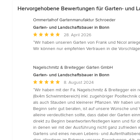
Hervorgehobene Bewertungen für Garten- und L
Ommertalhof Gartenmanufaktur Schroeder
Garten- und Landschaftsbauer in Bonn
Durchschnittliche
28. April 2026
Bewertung:
“Wir haben unseren Garten von Frank und Nicol anlege
5
Wir können nur empfehlen Vertrauen in die Vorschläge
von
5
Sternen
Nagelschmitz & Breitegger Gärten GmbH
Garten- und Landschaftsbauer in Bonn
Durchschnittliche
8. August 2024
Bewertung:
“Wir haben mit der Fa. Nagelschmitz & Breitegger ein 
5
(8x4m Schwimmbereich) inkl. zugehöriger Pooltechnik 
von
als auch Stauden und kleinerer Pflanzen. Wir haben un
5
Beginn sehr gut beraten, ist auf unsere Wünsche und 
Sternen
alleine verdeutlichen sollte, dass dabei der Garten e
direkt zu Beginn beantworten/festlegen kann und für d
in denen wir mit der Ausführung nicht ganz zufrieden
Gartens und eines neuen Lebens- und Aufenthaltsbere
dies allerdings im Rahmen unserer Erwartungen, d.h. e