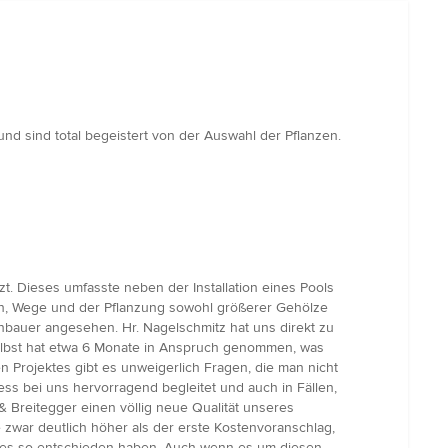
d sind total begeistert von der Auswahl der Pflanzen.
t. Dieses umfasste neben der Installation eines Pools
ten, Wege und der Pflanzung sowohl größerer Gehölze
enbauer angesehen. Hr. Nagelschmitz hat uns direkt zu
selbst hat etwa 6 Monate in Anspruch genommen, was
n Projektes gibt es unweigerlich Fragen, die man nicht
ss bei uns hervorragend begleitet und auch in Fällen,
 Breitegger einen völlig neue Qualität unseres
war deutlich höher als der erste Kostenvoranschlag,
jektes so entschieden haben. Auch wenn es um diesen