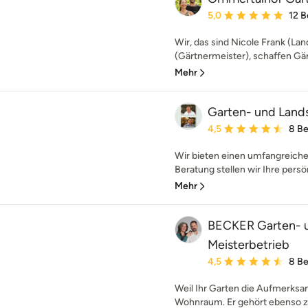
Durchschnittliche Bewe
5,0
12 
Wir, das sind Nicole Frank (La
(Gärtnermeister), schaffen Gär
Mehr
Garten- und Land
Durchschnittliche Bewe
4,5
8 B
Wir bieten einen umfangreiche
Beratung stellen wir Ihre persö
Mehr
BECKER Garten- 
Meisterbetrieb
Durchschnittliche Bewe
4,5
8 B
Weil Ihr Garten die Aufmerksam
Wohnraum. Er gehört ebenso z