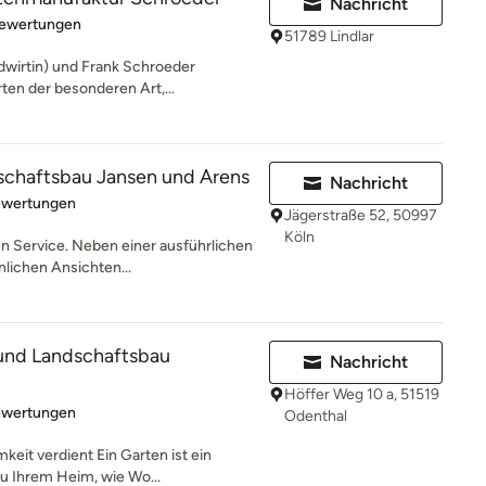
Nachricht
rtung: 5 von 5 Sternen
Bewertungen
51789 Lindlar
ndwirtin) und Frank Schroeder
ten der besonderen Art,...
schaftsbau Jansen und Arens
Nachricht
rtung: 4.5 von 5 Sternen
ewertungen
Jägerstraße 52, 50997
Köln
n Service. Neben einer ausführlichen
nlichen Ansichten...
und Landschaftsbau
Nachricht
Höffer Weg 10 a, 51519
rtung: 4.5 von 5 Sternen
ewertungen
Odenthal
keit verdient Ein Garten ist ein
u Ihrem Heim, wie Wo...