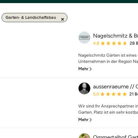
Garten- & Landschaftsbau
Nagelschmitz & B
Durchschnittliche Bewe
4,8
28 
Nagelschmitz Gärten ist eines 
Unternehmen in der Region Nag
Mehr
aussenraeume // C
Durchschnittliche Bewe
5,0
21 
Wir sind Ihr Ansprechpartner
Garten. Platz ist ein sehr kostba
Mehr
Ommertalhof Gar