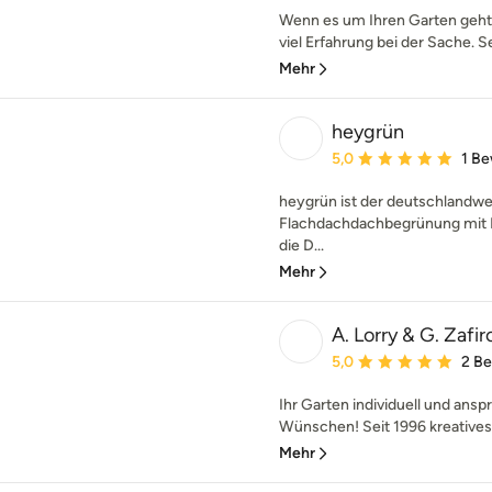
Wenn es um Ihren Garten geht,
viel Erfahrung bei der Sache. Se
Mehr
heygrün
Durchschnittliche Bewe
5,0
1 B
heygrün ist der deutschlandwei
Flachdachdachbegrünung mit 
die D...
Mehr
A. Lorry & G. Zafi
Durchschnittliche Bewe
5,0
2 B
Ihr Garten individuell und ansp
Wünschen! Seit 1996 kreatives
Mehr