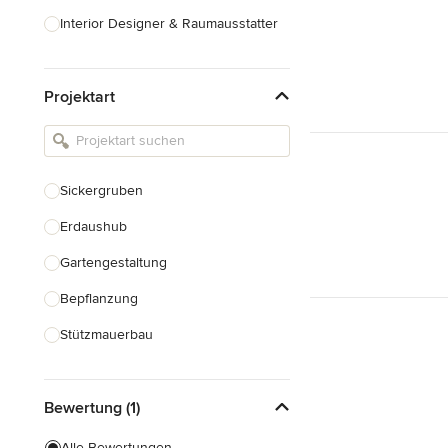
Interior Designer & Raumausstatter
Küchenplanung
Projektart
Landschaftsarchitekten
Armaturen & Sanitärbedarf
Beleuchtung
Sickergruben
Einbauschränke
Erdaushub
Alle anzeigen
Gartengestaltung
Bepflanzung
Stützmauerbau
Gartenhaus Bau
Bewertung (1)
Gewächshausbau
Teichbau
Alle Bewertungen