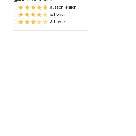
ausschließlich
Alle anzeigen
& höher
& höher