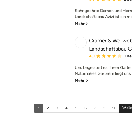
Sehr geehrte Damen und Herre
Landschaftsbau Azizi ist ein m
Mehr
Crämer & Wollweb
Landschaftsbau
Durchschnittliche Bewe
4,0
1 B
Uns begeistert es, Ihren Garten
Naturnahes Gärtnern liegt uns 
Mehr
Weite
1
2
3
4
5
6
7
8
11