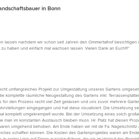
andschaftsbauer in Bonn
n lassen nachdem wir schon seit Jahren den Ommertalhof besichtigen un
 zu haben und einfach mal wachsen lassen. Vielen Dank an Euch!!!”
recht umfangreiches Projekt zur Umgestaltung unseres Gartens umgesetz
die komplette räumliche Neugestaltung des Gartens inkl. Terrassenplat
s für den Prozess recht viel Zeit gelassen und uns zuvor mehrere Gart
Vorstellungen eingegangen und hat diese visualisiert. Die Umsetzung 
inmal komplett umgekrempelt wurde. Bei der Umsetzung eines solch große
ie man im konstanten Austausch bleiben muss. Hr. Platz hat diesen Proze
 waren umgehend behoben. Am Ende haben wir mit de Fa. Nagelschmitz &
iches schaffen können. Die Kosten des Gartenprojektes waren am Ende z
s in erster Linie auf Dinge zurückzuführen, die wir im Verlauf des Pro