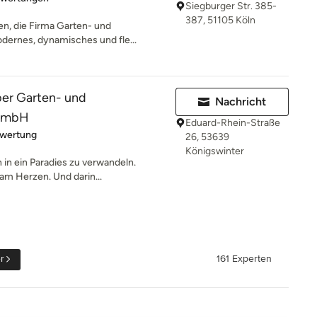
Siegburger Str. 385-
387, 51105 Köln
n, die Firma Garten- und
odernes, dynamisches und fle...
er Garten- und
Nachricht
 GmbH
Eduard-Rhein-Straße
rtung: 4 von 5 Sternen
ewertung
26, 53639
Königswinter
 in ein Paradies zu verwandeln.
am Herzen. Und darin...
r
161 Experten