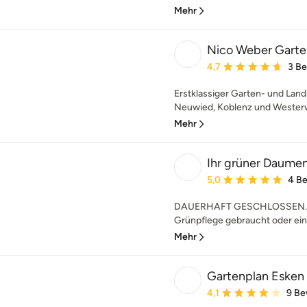
Mehr
Nico Weber Garte
Durchschnittliche Bewe
4,7
3 B
Erstklassiger Garten- und Lan
Neuwied, Koblenz und Westerwal
Mehr
Ihr grüner Daumen 
Durchschnittliche Bewe
5,0
4 B
DAUERHAFT GESCHLOSSEN. Kiri
Grünpflege gebraucht oder ein
Mehr
Gartenplan Esken
Durchschnittliche Bewe
4,1
9 Be