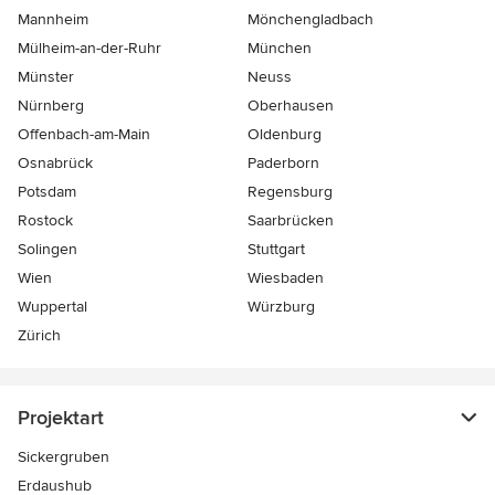
Mannheim
Mönchen­gladbach
Mülheim-an-der-Ruhr
München
Münster
Neuss
Nürnberg
Oberhausen
Offenbach-am-Main
Oldenburg
Osnabrück
Paderborn
Potsdam
Regensburg
Rostock
Saarbrücken
Solingen
Stuttgart
Wien
Wiesbaden
Wuppertal
Würzburg
Zürich
Projektart
Sickergruben
Erdaushub