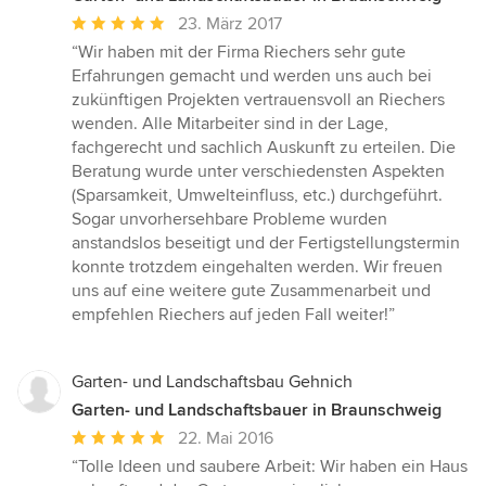
Durchschnittliche
23. März 2017
Bewertung:
“Wir haben mit der Firma Riechers sehr gute
5
Erfahrungen gemacht und werden uns auch bei
von
zukünftigen Projekten vertrauensvoll an Riechers
5
wenden. Alle Mitarbeiter sind in der Lage,
Sternen
fachgerecht und sachlich Auskunft zu erteilen. Die
Beratung wurde unter verschiedensten Aspekten
(Sparsamkeit, Umwelteinfluss, etc.) durchgeführt.
Sogar unvorhersehbare Probleme wurden
anstandslos beseitigt und der Fertigstellungstermin
konnte trotzdem eingehalten werden. Wir freuen
uns auf eine weitere gute Zusammenarbeit und
empfehlen Riechers auf jeden Fall weiter!”
Garten- und Landschaftsbau Gehnich
Garten- und Landschaftsbauer in Braunschweig
Durchschnittliche
22. Mai 2016
Bewertung:
“Tolle Ideen und saubere Arbeit: Wir haben ein Haus
5