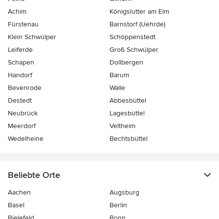
Achim
Königslutter am Elm
Fürstenau
Barnstorf (Uehrde)
Klein Schwülper
Schöppenstedt
Leiferde
Groß Schwülper
Schapen
Dollbergen
Handorf
Barum
Bevenrode
Walle
Destedt
Abbesbüttel
Neubrück
Lagesbüttel
Meerdorf
Veltheim
Wedelheine
Bechtsbüttel
Beliebte Orte
Aachen
Augsburg
Basel
Berlin
Bielefeld
Bonn