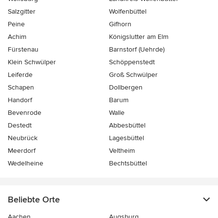
Salzgitter
Wolfenbüttel
Peine
Gifhorn
Achim
Königslutter am Elm
Fürstenau
Barnstorf (Uehrde)
Klein Schwülper
Schöppenstedt
Leiferde
Groß Schwülper
Schapen
Dollbergen
Handorf
Barum
Bevenrode
Walle
Destedt
Abbesbüttel
Neubrück
Lagesbüttel
Meerdorf
Veltheim
Wedelheine
Bechtsbüttel
Beliebte Orte
Aachen
Augsburg