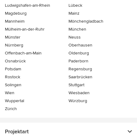
Ludwigshafen-am-Rhein
Lübeck
Magdeburg
Mainz
Mannheim
Mönchen­gladbach
Mülheim-an-der-Ruhr
München
Münster
Neuss
Nürnberg
Oberhausen
Offenbach-am-Main
Oldenburg
Osnabrück
Paderborn
Potsdam
Regensburg
Rostock
Saarbrücken
Solingen
Stuttgart
Wien
Wiesbaden
Wuppertal
Würzburg
Zürich
Projektart