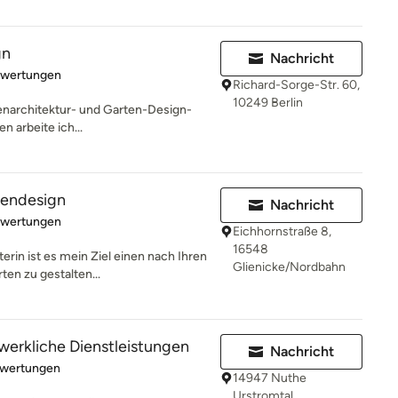
gn
Nachricht
rtung: 5 von 5 Sternen
ewertungen
Richard-Sorge-Str. 60,
10249 Berlin
nnenarchitektur- und Garten-Design-
n arbeite ich...
tendesign
Nachricht
rtung: 5 von 5 Sternen
ewertungen
Eichhornstraße 8,
16548
terin ist es mein Ziel einen nach Ihren
Glienicke/Nordbahn
n zu gestalten...
werkliche Dienstleistungen
Nachricht
rtung: 3.7 von 5 Sternen
ewertungen
14947 Nuthe
Urstromtal