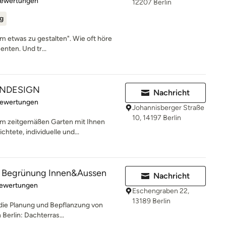
Bewertungen
12207 Berlin
ig
 um etwas zu gestalten". Wie oft höre
nten. Und tr...
TENDESIGN
Nachricht
rtung: 4.4 von 5 Sternen
Bewertungen
Johannisberger Straße
10, 14197 Berlin
m zeitgemäßen Garten mit Ihnen
chtete, individuelle und...
m Begrünung Innen&Aussen
Nachricht
rtung: 4.9 von 5 Sternen
Bewertungen
Eschengraben 22,
13189 Berlin
f die Planung und Bepflanzung von
Berlin: Dachterras...