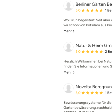
Berliner Gärten B
Durchschnittliche Bewe
5,0
1 B
Wo Grün begeistert. Seit über
wir schon von Potsdam aus Priva
Mehr
Natur & Heim G
Durchschnittliche Bewe
5,0
2 B
Herzlich Willkommen bei Natu
finden Sie Informationen und Se
Mehr
Novelta Beregnun
Durchschnittliche Bewe
5,0
1 B
Bewässerungssysteme für die 
Gartenbewässerung, nachhalti