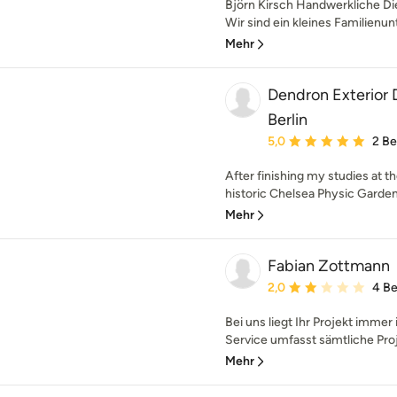
Björn Kirsch Handwerkliche Di
Wir sind ein kleines Familienu
Mehr
Dendron Exterior 
Berlin
Durchschnittliche Bewe
5,0
2 B
After finishing my studies at t
historic Chelsea Physic Garden 
Mehr
Fabian Zottmann
Durchschnittliche Bewe
2,0
4 B
Bei uns liegt Ihr Projekt immer
Service umfasst sämtliche Proj
Mehr