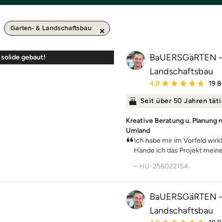
Garten- & Landschaftsbau
BaUERSGäRTEN - c
 solide gebaut!
Landschaftsbau
Durchschnittliche Bewe
4,8
19 
Seit über 50 Jahren tät
Kreative Beratung u. Planung r
Umland
Ich habe mir im Vorfeld wir
Hände ich das Projekt meines
– HU-256022154
BaUERSGäRTEN - c
Landschaftsbau
Durchschnittliche Bewe