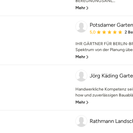
BEREGNUNGSANL...
Mehr
Potsdamer Garte
Durchschnittliche Bewe
5,0
2 B
IHR GÄRTNER FÜR BERLIN-
Spektrum von der Planung über 
Mehr
Jörg Käding Gart
Handwerkliche Kompetenz sei
how und zuverlässigen Bauabläu
Mehr
Rathmann Lands