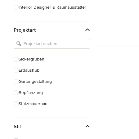
Interior Designer & Raumausstatter
Küchenplanung
Projektart
Landschaftsarchitekten
Armaturen & Sanitärbedarf
Beleuchtung
Sickergruben
Einbauschränke
Erdaushub
Alle anzeigen
Gartengestaltung
Bepflanzung
Stützmauerbau
Gartenhaus Bau
Stil
Gewächshausbau
Teichbau