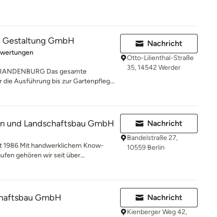
n Gestaltung GmbH
Nachricht
rtung: 5 von 5 Sternen
ewertungen
Otto-Lilienthal-Straße
35, 14542 Werder
BRANDENBURG Das gesamte
die Ausführung bis zur Gartenpfleg...
en und Landschaftsbau GmbH
Nachricht
Bandelstraße 27,
t 1986 Mit handwerklichem Know-
10559 Berlin
fen gehören wir seit über...
chaftsbau GmbH
Nachricht
Kienberger Weg 42,