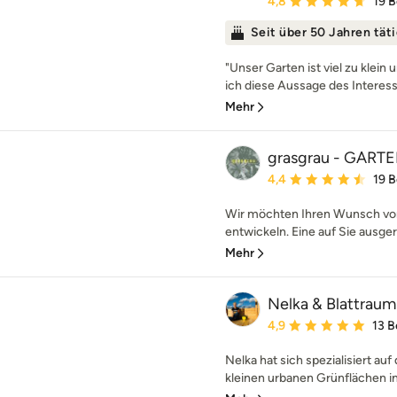
4,8
19 
Seit über 50 Jahren tät
"Unser Garten ist viel zu klein
ich diese Aussage des Interesse
Mehr
grasgrau - GAR
Durchschnittliche Bewe
4,4
19 
Wir möchten Ihren Wunsch vo
entwickeln. Eine auf Sie ausgeri
Mehr
Nelka & Blattrau
Durchschnittliche Bewe
4,9
13 
Nelka hat sich spezialisiert au
kleinen urbanen Grünflächen in 