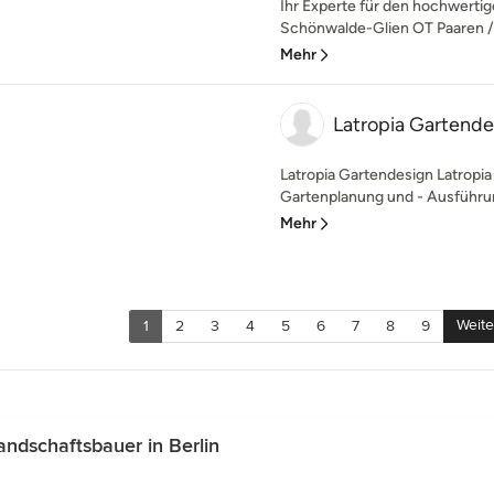
Ihr Experte für den hochwerti
Schönwalde-Glien OT Paaren / H
Mehr
Latropia Garten
Latropia Gartendesign Latropia
Gartenplanung und - Ausführung
Mehr
Weite
1
2
3
4
5
6
7
8
9
ndschaftsbauer in Berlin