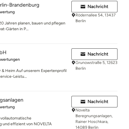
erlin-Brandenburg
Nachricht
rtung: 5 von 5 Sternen
ewertung
Rödernallee 54, 13437
Berlin
 20 Jahren planen, bauen und pflegen
t-Gärten in P...
mbH
Nachricht
rtung: 5 von 5 Sternen
ewertungen
Grunowstraße 5, 12623
Berlin
r & Heim Auf unserem Expertenprofil
rvice-Leistu...
gsanlagen
Nachricht
rtung: 5 von 5 Sternen
ewertung
Novelta
Beregnungsanlagen,
vollautomatische
Rainer Hoschkara,
g und effizient von NOVELTA
14089 Berlin