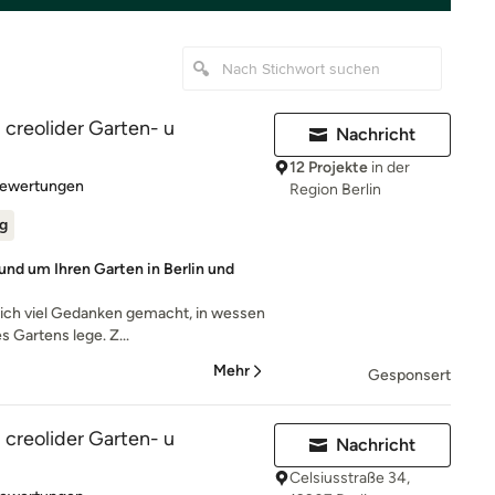
reolider Garten- u
Nachricht
12 Projekte
in der
rtung: 4.8 von 5 Sternen
Bewertungen
Region Berlin
ig
und um Ihren Garten in Berlin und
klich viel Gedanken gemacht, in wessen
 Gartens lege. Z...
Mehr
Gesponsert
reolider Garten- u
Nachricht
Celsiusstraße 34,
rtung: 4.8 von 5 Sternen