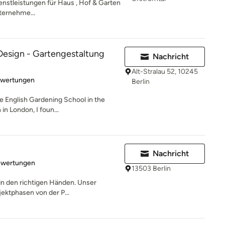
enstleistungen für Haus , Hof & Garten
nternehme...
Design - Gartengestaltung
Nachricht
Alt-Stralau 52, 10245
rtung: 5 von 5 Sternen
ewertungen
Berlin
he English Gardening School in the
in London, I foun...
Nachricht
rtung: 2 von 5 Sternen
ewertungen
13503 Berlin
 in den richtigen Händen. Unser
ektphasen von der P...