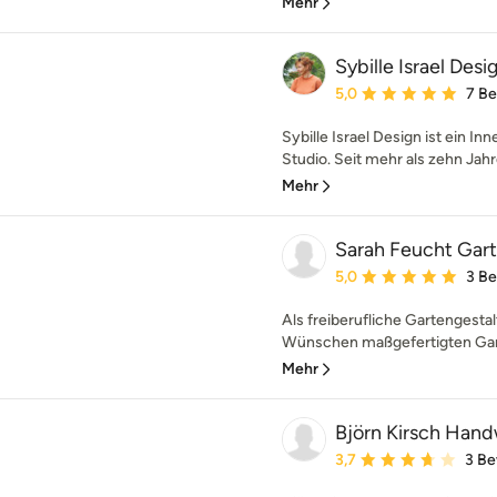
Mehr
Sybille Israel Desi
Durchschnittliche Bewe
5,0
7 B
Sybille Israel Design ist ein I
Studio. Seit mehr als zehn Jahre
Mehr
Sarah Feucht Gar
Durchschnittliche Bewe
5,0
3 B
Als freiberufliche Gartengestal
Wünschen maßgefertigten Garte
Mehr
Björn Kirsch Hand
Durchschnittliche Bewe
3,7
3 B