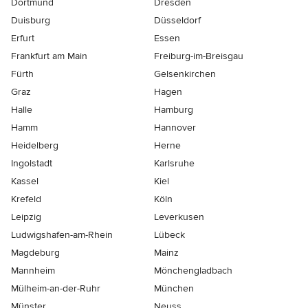
Dortmund
Dresden
Duisburg
Düsseldorf
Erfurt
Essen
Frankfurt am Main
Freiburg-im-Breisgau
Fürth
Gelsenkirchen
Graz
Hagen
Halle
Hamburg
Hamm
Hannover
Heidelberg
Herne
Ingolstadt
Karlsruhe
Kassel
Kiel
Krefeld
Köln
Leipzig
Leverkusen
Ludwigshafen-am-Rhein
Lübeck
Magdeburg
Mainz
Mannheim
Mönchen­gladbach
Mülheim-an-der-Ruhr
München
Münster
Neuss