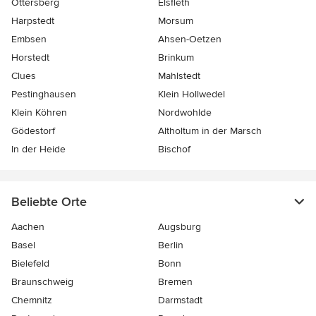
Ottersberg
Elsfleth
Harpstedt
Morsum
Embsen
Ahsen-Oetzen
Horstedt
Brinkum
Clues
Mahlstedt
Pestinghausen
Klein Hollwedel
Klein Köhren
Nordwohlde
Gödestorf
Altholtum in der Marsch
In der Heide
Bischof
Beliebte Orte
Aachen
Augsburg
Basel
Berlin
Bielefeld
Bonn
Braunschweig
Bremen
Chemnitz
Darmstadt