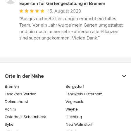
Experten für Gartengestaltung in Bremen
Durchschnittliche
15. August 2023
Bewertung:
“Ausgezeichnete Leistungen erbracht ein tolles
5
Team. Vor ein Jahr wurde mein Garten umgestaltet
von
und bin noch immer sehr zufrieden alle Pflanzen
5
sind super angekommen. Vielen Dank.”
Sternen
Orte in der Nähe
Bremen
Bergedorf
Landkreis Verden
Landkreis Osterholz
Delmenhorst
Vegesack
Achim
Weyhe
Osterholz-Scharmbeck
Huchting
Syke
Neu Wulmstorf