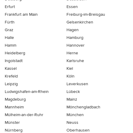
Erfurt
Essen
Frankfurt am Main
Freiburg-im-Breisgau
Fürth
Gelsenkirchen
Graz
Hagen
Halle
Hamburg
Hamm
Hannover
Heidelberg
Herne
Ingolstadt
Karlsruhe
Kassel
Kiel
Krefeld
Köln
Leipzig
Leverkusen
Ludwigshafen-am-Rhein
Lübeck
Magdeburg
Mainz
Mannheim
Mönchen­gladbach
Mülheim-an-der-Ruhr
München
Münster
Neuss
Nürnberg
Oberhausen