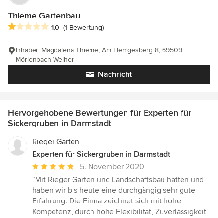
Thieme Gartenbau
Durchschnittliche Bewertung: 1 von 5 Sternen
1,0
(1 Bewertung)
Inhaber. Magdalena Thieme, Am Hemgesberg 8, 69509
Mörlenbach-Weiher
Nachricht
Hervorgehobene Bewertungen für Experten für
Sickergruben in Darmstadt
Rieger Garten
Experten für Sickergruben in Darmstadt
Durchschnittliche
5. November 2020
Bewertung:
“Mit Rieger Garten und Landschaftsbau hatten und
5
haben wir bis heute eine durchgängig sehr gute
von
Erfahrung. Die Firma zeichnet sich mit hoher
5
Kompetenz, durch hohe Flexibilität, Zuverlässigkeit