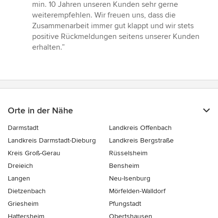
von
min. 10 Jahren unseren Kunden sehr gerne
5
weiterempfehlen. Wir freuen uns, dass die
Sternen
Zusammenarbeit immer gut klappt und wir stets
positive Rückmeldungen seitens unserer Kunden
erhalten.”
Orte in der Nähe
Darmstadt
Landkreis Offenbach
Landkreis Darmstadt-Dieburg
Landkreis Bergstraße
Kreis Groß-Gerau
Rüsselsheim
Dreieich
Bensheim
Langen
Neu-Isenburg
Dietzenbach
Mörfelden-Walldorf
Griesheim
Pfungstadt
Hattersheim
Obertshausen