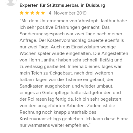
Experten für Stützmauerbau in Duisburg
Durchschnittliche
4. November 2019
Bewertung:
“Mit dem Unternehmen von Vhristoph Janthur habe
5
ich sehr positive Erfahrungen gemacht. Das
von
Sondierungsgespräch war zwei Tage nach meiner
5
Anfrage. Der Kostenvoranschlag dauerte ebenfalls
Sternen
nur zwei Tage. Auch das Einsatzdatum wenige
Wochen später wurde eingehalten. Die Angestellten
von Herrn Janthur haben sehr schnell, fleißig und
zuverlässig gearbeitet. Innerhalb eines Tages war
mein Teich zurückgebaut. nach drei weiteren
halben Tagen war die Tisterne eingebaut, der
Sandkasten ausgehoben und wieder umbaut,
einiges an Gartenpflege hatte stattgefunden und
der Rollrasen lag fertig da. Ich bin sehr begeistert
von den ausgeführten Arbeiten. Zudem ist die
Rechnung noch knapp unterhalb des
Kostenvoranschlags geblieben. Ich kann diese Firma
nur wärmstens weiter empfehlen.”