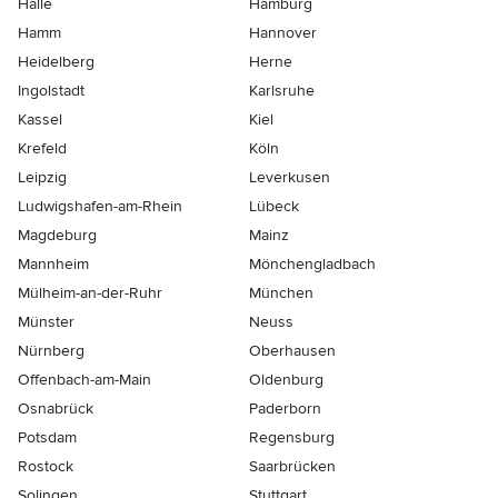
Halle
Hamburg
Hamm
Hannover
Heidelberg
Herne
Ingolstadt
Karlsruhe
Kassel
Kiel
Krefeld
Köln
Leipzig
Leverkusen
Ludwigshafen-am-Rhein
Lübeck
Magdeburg
Mainz
Mannheim
Mönchen­gladbach
Mülheim-an-der-Ruhr
München
Münster
Neuss
Nürnberg
Oberhausen
Offenbach-am-Main
Oldenburg
Osnabrück
Paderborn
Potsdam
Regensburg
Rostock
Saarbrücken
Solingen
Stuttgart