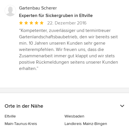
Gartenbau Scherer
Experten für Sickergruben in Eltville
Durchschnittliche
22. Dezember 2016
Bewertung:
“Kompetenter, zuverlässiger und termintreuer
5
Gartenlandschaftsbaubetrieb, den wir bereits seit
von
min. 10 Jahren unseren Kunden sehr gerne
5
weiterempfehlen. Wir freuen uns, dass die
Sternen
Zusammenarbeit immer gut klappt und wir stets
positive Rückmeldungen seitens unserer Kunden
erhalten.”
Orte in der Nähe
Eltville
Wiesbaden
Main-Taunus-Kreis
Landkreis Mainz-Bingen