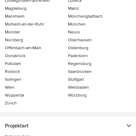
Ludwigshafen-am-Rhein
Lübeck
Magdeburg
Mainz
Mannheim
Mönchen­gladbach
Mülheim-an-der-Ruhr
München
Münster
Neuss
Nürnberg
Oberhausen
Offenbach-am-Main
Oldenburg
Osnabrück
Paderborn
Potsdam
Regensburg
Rostock
Saarbrücken
Solingen
Stuttgart
Wien
Wiesbaden
Wuppertal
Würzburg
Zürich
Projektart