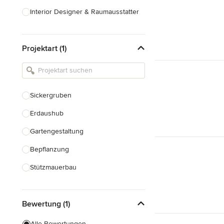
Interior Designer & Raumausstatter
Küchenplanung
Projektart (1)
Landschaftsarchitekten
Armaturen & Sanitärbedarf
Beleuchtung
Sickergruben
Einbauschränke
Erdaushub
Alle anzeigen
Gartengestaltung
Bepflanzung
Stützmauerbau
Gartenhaus Bau
Bewertung (1)
Gewächshausbau
Teichbau
Alle Bewertungen