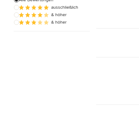
ausschließlich
Alle anzeigen
& höher
& höher