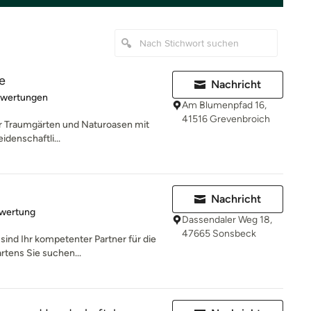
e
Nachricht
rtung: 5 von 5 Sternen
ewertungen
Am Blumenpfad 16,
41516 Grevenbroich
für Traumgärten und Naturoasen mit
idenschaftli...
Nachricht
rtung: 5 von 5 Sternen
ewertung
Dassendaler Weg 18,
47665 Sonsbeck
sind Ihr kompetenter Partner für die
rtens Sie suchen...