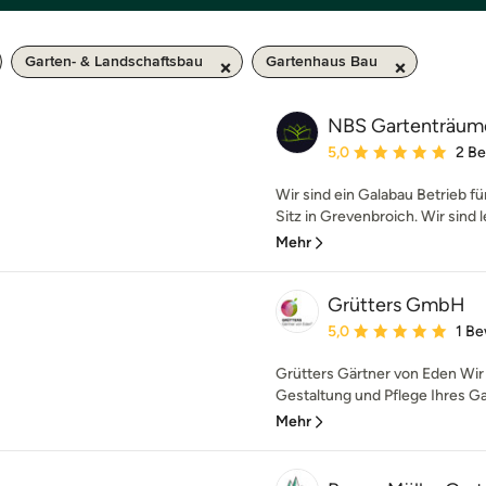
Garten- & Landschaftsbau
Gartenhaus Bau
NBS Gartenträum
Durchschnittliche Bewe
5,0
2 B
Wir sind ein Galabau Betrieb 
Sitz in Grevenbroich. Wir sind le
Mehr
Grütters GmbH
Durchschnittliche Bewe
5,0
1 B
Grütters Gärtner von Eden Wir 
Gestaltung und Pflege Ihres Ga
Mehr