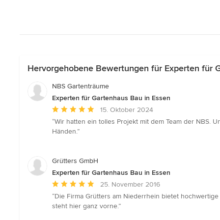
Hervorgehobene Bewertungen für Experten für G
NBS Gartenträume
Experten für Gartenhaus Bau in Essen
Durchschnittliche
15. Oktober 2024
Bewertung:
“Wir hatten ein tolles Projekt mit dem Team der NBS. U
5
Händen.”
von
5
Sternen
Grütters GmbH
Experten für Gartenhaus Bau in Essen
Durchschnittliche
25. November 2016
Bewertung:
“Die Firma Grütters am Niederrhein bietet hochwertig
5
steht hier ganz vorne.”
von