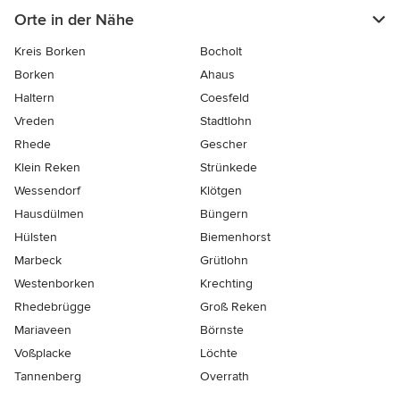
Orte in der Nähe
Kreis Borken
Bocholt
Borken
Ahaus
Haltern
Coesfeld
Vreden
Stadtlohn
Rhede
Gescher
Klein Reken
Strünkede
Wessendorf
Klötgen
Hausdülmen
Büngern
Hülsten
Biemenhorst
Marbeck
Grütlohn
Westenborken
Krechting
Rhedebrügge
Groß Reken
Mariaveen
Börnste
Voßplacke
Löchte
Tannenberg
Overrath