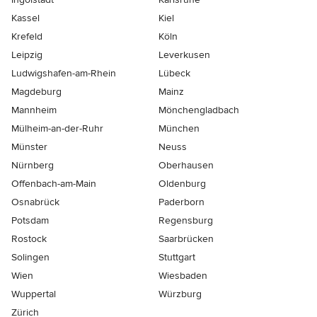
Kassel
Kiel
Krefeld
Köln
Leipzig
Leverkusen
Ludwigshafen-am-Rhein
Lübeck
Magdeburg
Mainz
Mannheim
Mönchen­gladbach
Mülheim-an-der-Ruhr
München
Münster
Neuss
Nürnberg
Oberhausen
Offenbach-am-Main
Oldenburg
Osnabrück
Paderborn
Potsdam
Regensburg
Rostock
Saarbrücken
Solingen
Stuttgart
Wien
Wiesbaden
Wuppertal
Würzburg
Zürich