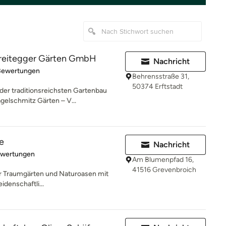
reitegger Gärten GmbH
Nachricht
rtung: 4.8 von 5 Sternen
Bewertungen
Behrensstraße 31,
50374 Erftstadt
der traditionsreichsten Gartenbau
elschmitz Gärten – V...
e
Nachricht
rtung: 5 von 5 Sternen
ewertungen
Am Blumenpfad 16,
41516 Grevenbroich
für Traumgärten und Naturoasen mit
idenschaftli...