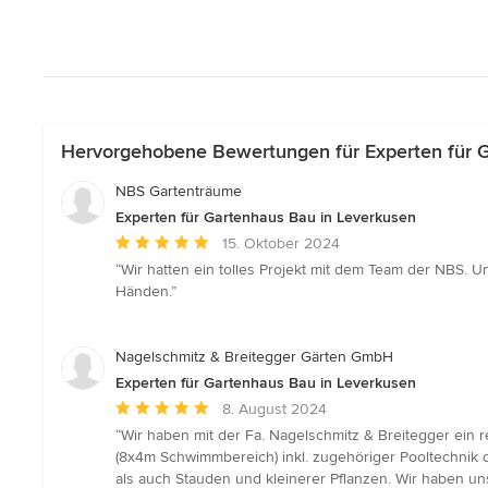
Hervorgehobene Bewertungen für Experten für G
NBS Gartenträume
Experten für Gartenhaus Bau in Leverkusen
Durchschnittliche
15. Oktober 2024
Bewertung:
“Wir hatten ein tolles Projekt mit dem Team der NBS. U
5
Händen.”
von
5
Sternen
Nagelschmitz & Breitegger Gärten GmbH
Experten für Gartenhaus Bau in Leverkusen
Durchschnittliche
8. August 2024
Bewertung:
“Wir haben mit der Fa. Nagelschmitz & Breitegger ein 
5
(8x4m Schwimmbereich) inkl. zugehöriger Pooltechnik 
von
als auch Stauden und kleinerer Pflanzen. Wir haben un