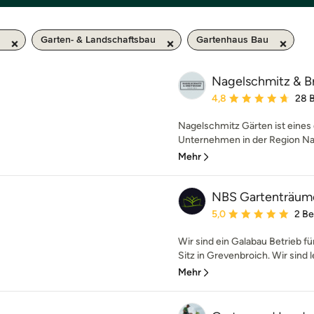
Garten- & Landschaftsbau
Gartenhaus Bau
Nagelschmitz & B
Durchschnittliche Bewe
4,8
28 
Nagelschmitz Gärten ist eines 
Unternehmen in der Region Nag
Mehr
NBS Gartenträum
Durchschnittliche Bewe
5,0
2 B
Wir sind ein Galabau Betrieb 
Sitz in Grevenbroich. Wir sind le
Mehr