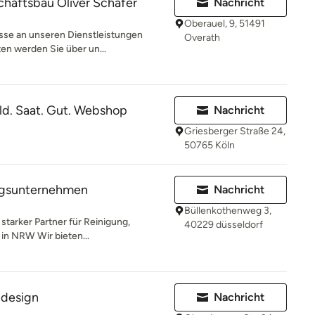
haftsbau Oliver Schäfer
Nachricht
Oberauel, 9, 51491
esse an unseren Dienstleistungen
Overath
en werden Sie über un...
ld. Saat. Gut. Webshop
Nachricht
Griesberger Straße 24,
50765 Köln
ngsunternehmen
Nachricht
Büllenkothenweg 3,
starker Partner für Reinigung,
40229 düsseldorf
in NRW Wir bieten...
ndesign
Nachricht