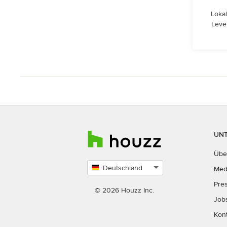
Lokal
Leve
UN
Übe
Deutschland
Med
Land
Pre
auswählen
© 2026 Houzz Inc.
Job
Kon