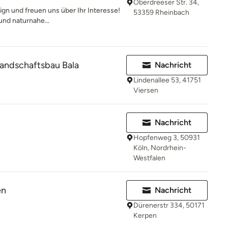
Oberdreeser Str. 34,
gn und freuen uns über Ihr Interesse!
53359 Rheinbach
und naturnahe...
Landschaftsbau Bala
Nachricht
Lindenallee 53, 41751
Viersen
Nachricht
Hopfenweg 3, 50931
Köln, Nordrhein-
Westfalen
en
Nachricht
Dürenerstr 334, 50171
Kerpen