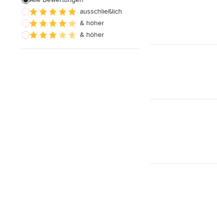
ausschließlich
Alle anzeigen
& höher
& höher