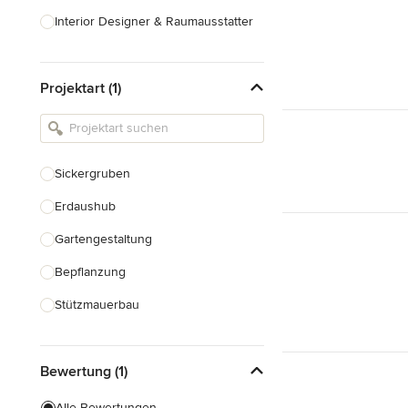
Interior Designer & Raumausstatter
Küchenplanung
Projektart (1)
Landschaftsarchitekten
Armaturen & Sanitärbedarf
Beleuchtung
Sickergruben
Einbauschränke
Erdaushub
Alle anzeigen
Gartengestaltung
Bepflanzung
Stützmauerbau
Gartenhaus Bau
Bewertung (1)
Gewächshausbau
Teichbau
Alle Bewertungen