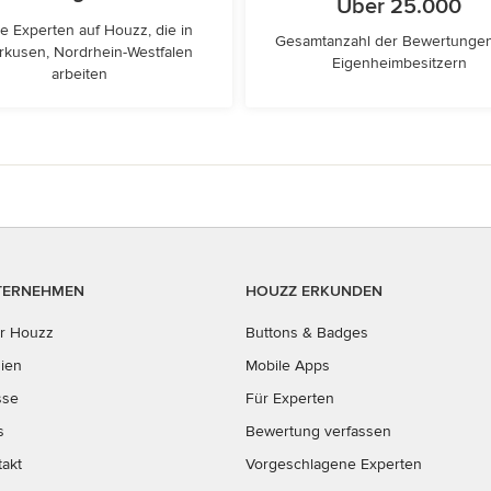
Über 25.000
e Experten auf Houzz, die in
Gesamtanzahl der Bewertunge
rkusen, Nordrhein-Westfalen
Eigenheimbesitzern
arbeiten
TERNEHMEN
HOUZZ ERKUNDEN
r Houzz
Buttons & Badges
ien
Mobile Apps
sse
Für Experten
s
Bewertung verfassen
takt
Vorgeschlagene Experten