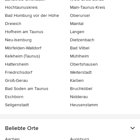
Hochtaunuskreis
Main-Taunus-Kreis
Bad Homburg vor der Höhe
Oberursel
Dreieich
Maintal
Hofheim am Taunus
Langen
Neu-Isenburg
Dietzenbach
Mörfelden-Walldorf
Bad Vilbel
Kelkheim (Taunus)
Mühlheim
Hattersheim
Obertshausen
Friedrichsdorf
Weiterstadt
Groß-Gerau
Karben
Bad Soden am Taunus
Bruchköbel
Eschborn
Nidderau
Seligenstadt
Heusenstamm
Beliebte Orte
Aachen
Augsburg