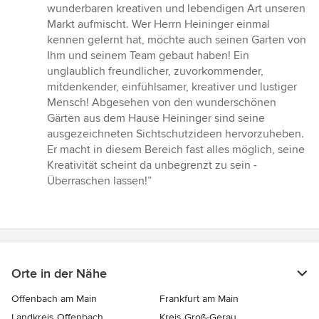
5
wunderbaren kreativen und lebendigen Art unseren
von
Markt aufmischt. Wer Herrn Heininger einmal
5
kennen gelernt hat, möchte auch seinen Garten von
Sternen
Ihm und seinem Team gebaut haben! Ein
unglaublich freundlicher, zuvorkommender,
mitdenkender, einfühlsamer, kreativer und lustiger
Mensch! Abgesehen von den wunderschönen
Gärten aus dem Hause Heininger sind seine
ausgezeichneten Sichtschutzideen hervorzuheben.
Er macht in diesem Bereich fast alles möglich, seine
Kreativität scheint da unbegrenzt zu sein -
Überraschen lassen!”
Orte in der Nähe
Offenbach am Main
Frankfurt am Main
Landkreis Offenbach
Kreis Groß-Gerau