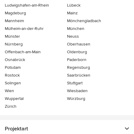
Ludwigshafen-am-Rhein
Lübeck
Magdeburg
Mainz
Mannheim
Mönchen­gladbach
Mülheim-an-der-Ruhr
München
Münster
Neuss
Nürnberg
Oberhausen
Offenbach-am-Main
Oldenburg
Osnabrück
Paderborn
Potsdam
Regensburg
Rostock
Saarbrücken
Solingen
Stuttgart
Wien
Wiesbaden
Wuppertal
Würzburg
Zürich
Projektart