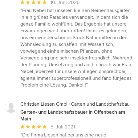
Durchschnittliche
10. Juni 2026
Bewertung:
“Frau Nebel hat unseren kleinen Reihenhausgarten
5
in ein grünes Paradies verwandelt, in dem sich die
von
ganze Familie wohlfühlt. Das Ergebnis hat unsere
5
Erwartungen weit übertroffen! Ihr ist es gelungen,
Sternen
uns ein wunderschönes Stück Natur mitten in der
Wohnsiedlung zu schaffen, mit Wassertisch,
vorwiegend einheimischen Pflanzen, ohne
Versiegelung und sehr insektenfreundlich. Während
der Planung, Umsetzung und auch danach war Frau
Nebel jederzeit für unsere Anliegen ansprechbar,
agierte immer superprofessionell und fand für jedes
Problem eine Lösung. Danke!!!”
Christian Liesen GmbH Garten und Landschaftsbau
Garten- und Landschaftsbauer in Offenbach am
Main
Durchschnittliche
5. Juli 2021
Bewertung:
“Die Firma Liesen hat bei uns eine neue