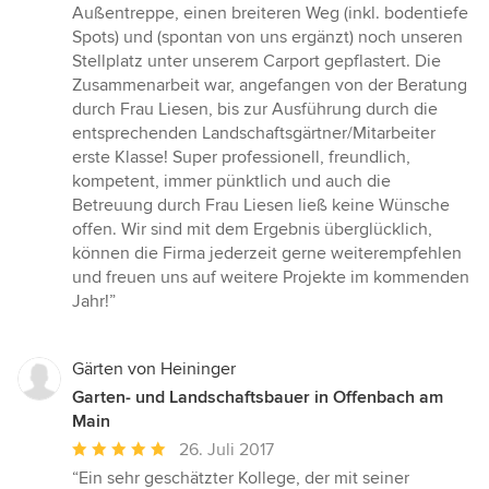
5
Außentreppe, einen breiteren Weg (inkl. bodentiefe
von
Spots) und (spontan von uns ergänzt) noch unseren
5
Stellplatz unter unserem Carport gepflastert. Die
Sternen
Zusammenarbeit war, angefangen von der Beratung
durch Frau Liesen, bis zur Ausführung durch die
entsprechenden Landschaftsgärtner/Mitarbeiter
erste Klasse! Super professionell, freundlich,
kompetent, immer pünktlich und auch die
Betreuung durch Frau Liesen ließ keine Wünsche
offen. Wir sind mit dem Ergebnis überglücklich,
können die Firma jederzeit gerne weiterempfehlen
und freuen uns auf weitere Projekte im kommenden
Jahr!”
Gärten von Heininger
Garten- und Landschaftsbauer in Offenbach am
Main
Durchschnittliche
26. Juli 2017
Bewertung:
“Ein sehr geschätzter Kollege, der mit seiner