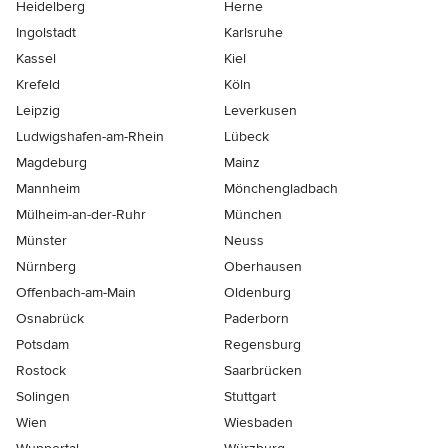
Heidelberg
Herne
Ingolstadt
Karlsruhe
Kassel
Kiel
Krefeld
Köln
Leipzig
Leverkusen
Ludwigshafen-am-Rhein
Lübeck
Magdeburg
Mainz
Mannheim
Mönchen­gladbach
Mülheim-an-der-Ruhr
München
Münster
Neuss
Nürnberg
Oberhausen
Offenbach-am-Main
Oldenburg
Osnabrück
Paderborn
Potsdam
Regensburg
Rostock
Saarbrücken
Solingen
Stuttgart
Wien
Wiesbaden