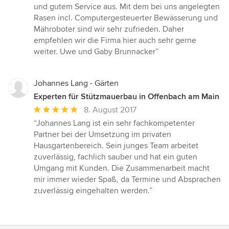
Sternen
und gutem Service aus. Mit dem bei uns angelegten
Rasen incl. Computergesteuerter Bewässerung und
Mähroboter sind wir sehr zufrieden. Daher
empfehlen wir die Firma hier auch sehr gerne
weiter. Uwe und Gaby Brunnacker”
Johannes Lang - Gärten
Experten für Stützmauerbau in Offenbach am Main
Durchschnittliche
8. August 2017
Bewertung:
“Johannes Lang ist ein sehr fachkompetenter
5
Partner bei der Umsetzung im privaten
von
Hausgartenbereich. Sein junges Team arbeitet
5
zuverlässig, fachlich sauber und hat ein guten
Sternen
Umgang mit Kunden. Die Zusammenarbeit macht
mir immer wieder Spaß, da Termine und Absprachen
zuverlässig eingehalten werden.”