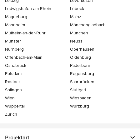
Leipzig
Leverkusen
Ludwigshafen-am-Rhein
Lübeck
Magdeburg
Mainz
Mannheim
Mönchen­gladbach
Mülheim-an-der-Ruhr
München
Münster
Neuss
Nürnberg
Oberhausen
Offenbach-am-Main
Oldenburg
Osnabrück
Paderborn
Potsdam
Regensburg
Rostock
Saarbrücken
Solingen
Stuttgart
Wien
Wiesbaden
Wuppertal
Würzburg
Zürich
Projektart