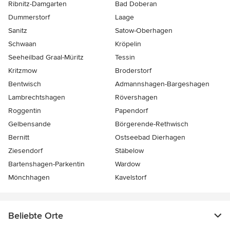
Ribnitz-Damgarten
Bad Doberan
Dummerstorf
Laage
Sanitz
Satow-Oberhagen
Schwaan
Kröpelin
Seeheilbad Graal-Müritz
Tessin
Kritzmow
Broderstorf
Bentwisch
Admannshagen-Bargeshagen
Lambrechtshagen
Rövershagen
Roggentin
Papendorf
Gelbensande
Börgerende-Rethwisch
Bernitt
Ostseebad Dierhagen
Ziesendorf
Stäbelow
Bartenshagen-Parkentin
Wardow
Mönchhagen
Kavelstorf
Beliebte Orte