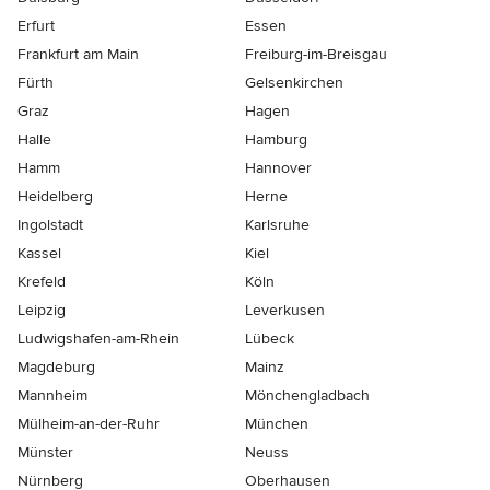
Erfurt
Essen
Frankfurt am Main
Freiburg-im-Breisgau
Fürth
Gelsenkirchen
Graz
Hagen
Halle
Hamburg
Hamm
Hannover
Heidelberg
Herne
Ingolstadt
Karlsruhe
Kassel
Kiel
Krefeld
Köln
Leipzig
Leverkusen
Ludwigshafen-am-Rhein
Lübeck
Magdeburg
Mainz
Mannheim
Mönchen­gladbach
Mülheim-an-der-Ruhr
München
Münster
Neuss
Nürnberg
Oberhausen