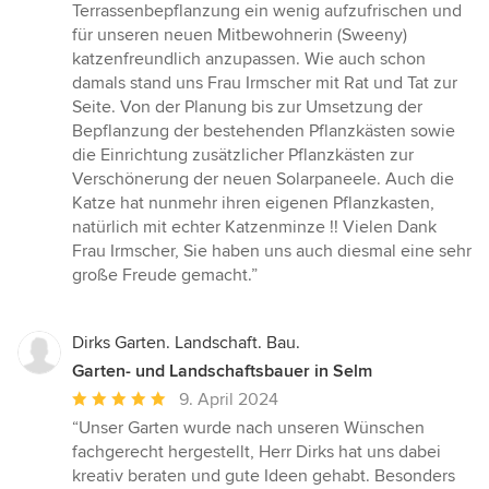
5
Terrassenbepflanzung ein wenig aufzufrischen und
von
für unseren neuen Mitbewohnerin (Sweeny)
5
katzenfreundlich anzupassen. Wie auch schon
Sternen
damals stand uns Frau Irmscher mit Rat und Tat zur
Seite. Von der Planung bis zur Umsetzung der
Bepflanzung der bestehenden Pflanzkästen sowie
die Einrichtung zusätzlicher Pflanzkästen zur
Verschönerung der neuen Solarpaneele. Auch die
Katze hat nunmehr ihren eigenen Pflanzkasten,
natürlich mit echter Katzenminze !! Vielen Dank
Frau Irmscher, Sie haben uns auch diesmal eine sehr
große Freude gemacht.”
Dirks Garten. Landschaft. Bau.
Garten- und Landschaftsbauer in Selm
Durchschnittliche
9. April 2024
Bewertung:
“Unser Garten wurde nach unseren Wünschen
5
fachgerecht hergestellt, Herr Dirks hat uns dabei
von
kreativ beraten und gute Ideen gehabt. Besonders