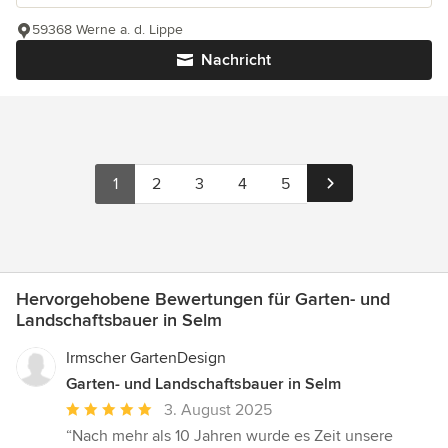
59368 Werne a. d. Lippe
Nachricht
1
2
3
4
5
Hervorgehobene Bewertungen für Garten- und
Landschaftsbauer in Selm
Irmscher GartenDesign
Garten- und Landschaftsbauer in Selm
Durchschnittliche
3. August 2025
Bewertung:
“Nach mehr als 10 Jahren wurde es Zeit unsere