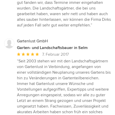
5
gut fanden wir, dass Termine immer eingehalten
Sternen
wurden. Die Landschaftsgärtner, die bei uns
gearbeitet haben, waren sehr nett und haben auch
alles sauber hinterlassen, wir können die Firma Dirks
auf jeden Fall sehr gut weiter empfehlen.”
Gartenlust GmbH
Garten- und Landschaftsbauer in Selm
Durchschnittliche
7. Februar 2017
Bewertung:
“Seit 2003 stehen wir mit den Landschaftsgärtnern
5
von Gartenlust in Verbindung, angefangen von
von
einer vollständigen Neuplanung unseres Gartens bis
5
hin zu Veränderungen in Gartenteilbereichen.
Sternen
Immer hat Gartenlust unsere Wünsche und
Vorstellungen aufgegriffen, Expertipps und weitere
Anregungen eingespeist, sodass wir alle zu guter
Letzt an einem Strang gezogen und unser Projekt
umgesetzt haben. Fachwissen, Zuverlässigkeit und
akurates Arbeiten haben schon früh ein solches