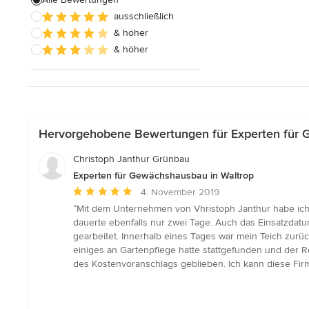
ausschließlich
Alle anzeigen
& höher
& höher
Hervorgehobene Bewertungen für Experten für 
Christoph Janthur Grünbau
Experten für Gewächshausbau in Waltrop
Durchschnittliche
4. November 2019
Bewertung:
“Mit dem Unternehmen von Vhristoph Janthur habe ich
5
dauerte ebenfalls nur zwei Tage. Auch das Einsatzdatu
von
gearbeitet. Innerhalb eines Tages war mein Teich zur
5
einiges an Gartenpflege hatte stattgefunden und der R
Sternen
des Kostenvoranschlags geblieben. Ich kann diese Fir