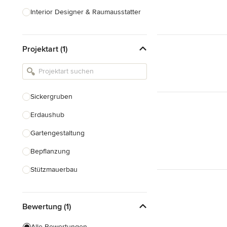
Interior Designer & Raumausstatter
Küchenplanung
Projektart (1)
Landschaftsarchitekten
Armaturen & Sanitärbedarf
Beleuchtung
Sickergruben
Einbauschränke
Erdaushub
Alle anzeigen
Gartengestaltung
Bepflanzung
Stützmauerbau
Gartenhaus Bau
Bewertung (1)
Gewächshausbau
Teichbau
Alle Bewertungen