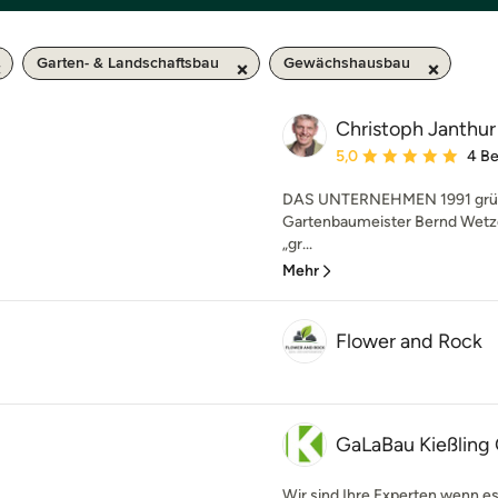
Garten- & Landschaftsbau
Gewächshausbau
Christoph Janthu
Durchschnittliche Bewe
5,0
4 B
DAS UNTERNEHMEN 1991 grün
Gartenbaumeister Bernd Wetzel
„gr...
Mehr
Flower and Rock
GaLaBau Kießlin
Wir sind Ihre Experten wenn e