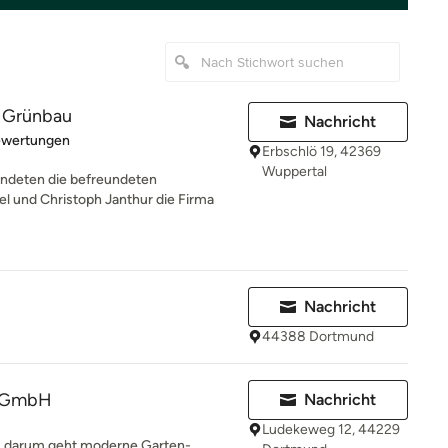
r Grünbau
Nachricht
rtung: 5 von 5 Sternen
ewertungen
Erbschlö 19, 42369
Wuppertal
deten die befreundeten
 und Christoph Janthur die Firma
Nachricht
44388 Dortmund
g GmbH
Nachricht
Ludekeweg 12, 44229
s darum geht moderne Garten-,