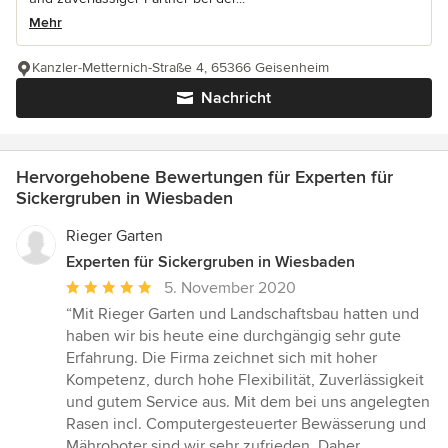
Mehr
Kanzler-Metternich-Straße 4, 65366 Geisenheim
Nachricht
Hervorgehobene Bewertungen für Experten für
Sickergruben in Wiesbaden
Rieger Garten
Experten für Sickergruben in Wiesbaden
Durchschnittliche
5. November 2020
Bewertung:
“Mit Rieger Garten und Landschaftsbau hatten und
5
haben wir bis heute eine durchgängig sehr gute
von
Erfahrung. Die Firma zeichnet sich mit hoher
5
Kompetenz, durch hohe Flexibilität, Zuverlässigkeit
Sternen
und gutem Service aus. Mit dem bei uns angelegten
Rasen incl. Computergesteuerter Bewässerung und
Mähroboter sind wir sehr zufrieden. Daher