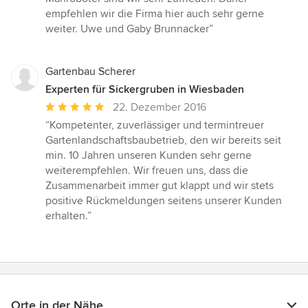
empfehlen wir die Firma hier auch sehr gerne
weiter. Uwe und Gaby Brunnacker”
Gartenbau Scherer
Experten für Sickergruben in Wiesbaden
Durchschnittliche
22. Dezember 2016
Bewertung:
“Kompetenter, zuverlässiger und termintreuer
5
Gartenlandschaftsbaubetrieb, den wir bereits seit
von
min. 10 Jahren unseren Kunden sehr gerne
5
weiterempfehlen. Wir freuen uns, dass die
Sternen
Zusammenarbeit immer gut klappt und wir stets
positive Rückmeldungen seitens unserer Kunden
erhalten.”
Orte in der Nähe