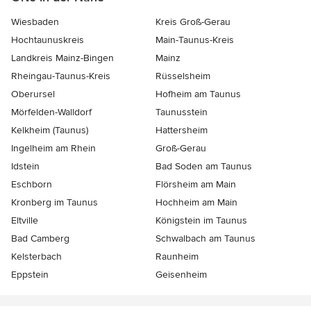
Wiesbaden
Kreis Groß-Gerau
Hochtaunuskreis
Main-Taunus-Kreis
Landkreis Mainz-Bingen
Mainz
Rheingau-Taunus-Kreis
Rüsselsheim
Oberursel
Hofheim am Taunus
Mörfelden-Walldorf
Taunusstein
Kelkheim (Taunus)
Hattersheim
Ingelheim am Rhein
Groß-Gerau
Idstein
Bad Soden am Taunus
Eschborn
Flörsheim am Main
Kronberg im Taunus
Hochheim am Main
Eltville
Königstein im Taunus
Bad Camberg
Schwalbach am Taunus
Kelsterbach
Raunheim
Eppstein
Geisenheim