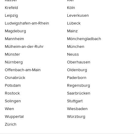
Krefeld
Köln
Leipzig
Leverkusen
Ludwigshafen-am-Rhein
Lübeck
Magdeburg
Mainz
Mannheim
Mönchen­gladbach
Mülheim-an-der-Ruhr
München
Münster
Neuss
Nürnberg
Oberhausen
Offenbach-am-Main
Oldenburg
Osnabrück
Paderborn
Potsdam
Regensburg
Rostock
Saarbrücken
Solingen
Stuttgart
Wien
Wiesbaden
Wuppertal
Würzburg
Zürich