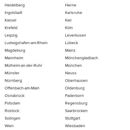
Heidelberg
Herne
Ingolstadt
Karlsruhe
Kassel
Kiel
Krefeld
Köln
Leipzig
Leverkusen
Ludwigshafen-am-Rhein
Lübeck
Magdeburg
Mainz
Mannheim
Mönchen­gladbach
Mülheim-an-der-Ruhr
München
Münster
Neuss
Nürnberg
Oberhausen
Offenbach-am-Main
Oldenburg
Osnabrück
Paderborn
Potsdam
Regensburg
Rostock
Saarbrücken
Solingen
Stuttgart
Wien
Wiesbaden