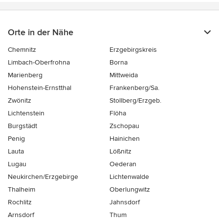
Orte in der Nähe
Chemnitz
Erzgebirgskreis
Limbach-Oberfrohna
Borna
Marienberg
Mittweida
Hohenstein-Ernstthal
Frankenberg/Sa.
Zwönitz
Stollberg/Erzgeb.
Lichtenstein
Flöha
Burgstädt
Zschopau
Penig
Hainichen
Lauta
Lößnitz
Lugau
Oederan
Neukirchen/Erzgebirge
Lichtenwalde
Thalheim
Oberlungwitz
Rochlitz
Jahnsdorf
Arnsdorf
Thum